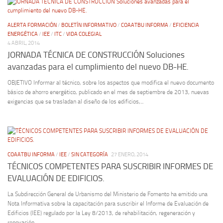
ALERTA FORMACIÓN
/
BOLETÍN INFORMATIVO
/
COAATBU INFORMA
/
EFICIENCIA
ENERGÉTICA
/
IEE
/
ITC
/
VIDA COLEGIAL
4 ABRIL, 2014
JORNADA TÉCNICA DE CONSTRUCCIÓN Soluciones
avanzadas para el cumplimiento del nuevo DB-HE.
OBJETIVO Informar al técnico, sobre los aspectos que modifica el nuevo documento
básico de ahorro energético, publicado en el mes de septiembre de 2013, nuevas
exigencias que se trasladan al diseño de los edificios,...
COAATBU INFORMA
/
IEE
/
SIN CATEGORÍA
27 ENERO, 2014
TÉCNICOS COMPETENTES PARA SUSCRIBIR INFORMES DE
EVALUACIÓN DE EDIFICIOS.
La Subdirección General de Urbanismo del Ministerio de Fomento ha emitido una
Nota Informativa sobre la capacitación para suscribir el Informe de Evaluación de
Edificios (IEE) regulado por la Ley 8/2013, de rehabilitación, regeneración y
renovación...