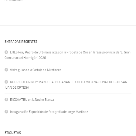
ENTRADAS RECIENTES
El IES Fray Pedro de Urbina se alza con la Probeta de Oro en la fase provincial de ‘El Gran
Concurso del Hormigón’ 2026
Visita guiada a la Cartuja de Miraflores
RODRIGO CORINO Y MANUEL ALBOGANAN EL XXII TORNEO NACIONAL DE GOLFSAN
JUAN DE ORTEGA
El COAATBU en la Noche Blanca
Inauguración Exposición de fotografía de Jorge Martínez
ETIQUETAS