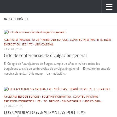
Saltar al contenido
CATEGORÍA:
IEE
ALERTA FORMACIÓN
/
AYUNTAMIENTO DE BURGOS
/
COAATBU INFORMA
/
EFICIENCIA
ENERGÉTICA
/
IEE
/
ITC
/
VIDA COLEGIAL
21 ABRIL, 2016
Ciclo de conferencias de divulgación general.
El Colegio de Aparejadores de Burgos cumple 75 años e invita a todos los
burgaleses al ciclo de conferencias de divulgación general: – El mantenimiento de
nuestra vivienda. 10 de mayo. – La mediación,...
AYUNTAMIENTO DE BURGOS
/
BOLETÍN INFORMATIVO
/
COAATBU INFORMA
/
EFICIENCIA ENERGÉTICA
/
IEE
/
ITC
/
PRENSA
/
SIN CATEGORÍA
/
VIDA COLEGIAL
21 MAYO, 2015
LOS CANDIDATOS ANALIZAN LAS POLÍTICAS