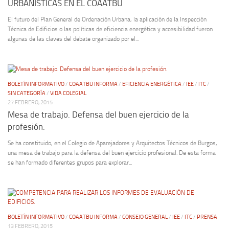
URBANÍSTICAS EN EL COAATBU
El futuro del Plan General de Ordenación Urbana, la aplicación de la Inspección
Técnica de Edificios o las políticas de eficiencia energética y accesibilidad fueron
algunas de las claves del debate organizado por el...
BOLETÍN INFORMATIVO
/
COAATBU INFORMA
/
EFICIENCIA ENERGÉTICA
/
IEE
/
ITC
/
SIN CATEGORÍA
/
VIDA COLEGIAL
27 FEBRERO, 2015
Mesa de trabajo. Defensa del buen ejercicio de la
profesión.
Se ha constituido, en el Colegio de Aparejadores y Arquitectos Técnicos de Burgos,
una mesa de trabajo para la defensa del buen ejercicio profesional. De esta forma
se han formado diferentes grupos para explorar...
BOLETÍN INFORMATIVO
/
COAATBU INFORMA
/
CONSEJO GENERAL
/
IEE
/
ITC
/
PRENSA
13 FEBRERO, 2015