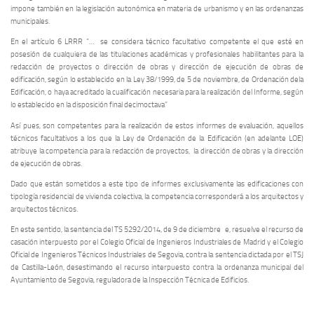
impone también en la legislación autonómica en materia de urbanismo y en las ordenanzas
municipales.
En el artículo 6 LRRR “… se considera técnico facultativo competente el que esté en
posesión de cualquiera de las titulaciones académicas y profesionales habilitantes para la
redacción de proyectos o dirección de obras y dirección de ejecución de obras de
edificación, según lo establecido en la Ley 38/1999, de 5 de noviembre, de Ordenación dela
Edificación, o haya acreditado la cualificación necesaria para la realización del Informe, según
lo establecido en la disposición final decimoctava”
Así pues, son competentes para la realización de estos informes de evaluación, aquellos
técnicos facultativos a los que la Ley de Ordenación de la Edificación (en adelante LOE)
atribuye la competencia para la redacción de proyectos, la dirección de obras y la dirección
de ejecución de obras.
Dado que están sometidos a este tipo de informes exclusivamente las edificaciones con
tipología residencial de vivienda colectiva, la competencia corresponderá a los arquitectos y
arquitectos técnicos.
En este sentido, la sentencia del TS 5292/2014, de 9 de diciembre e, resuelve el recurso de
casación interpuesto por el Colegio Oficial de Ingenieros Industriales de Madrid y el Colegio
Oficial de Ingenieros Técnicos Industriales de Segovia, contra la sentencia dictada por el TSJ
de Castilla-León, desestimando el recurso interpuesto contra la ordenanza municipal del
Ayuntamiento de Segovia, reguladora de la Inspección Técnica de Edificios.