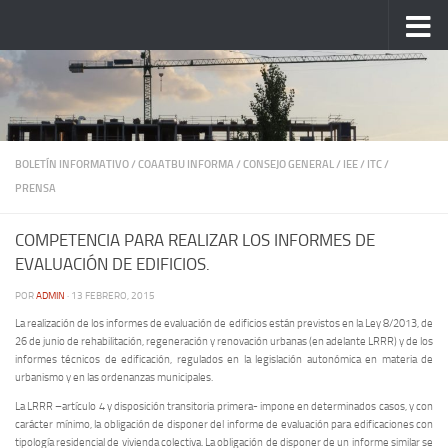
Saltar al contenido
BOLETÍN INFORMATIVO
/
COAATBU INFORMA
/
CONSEJO GENERAL
/
IEE
/
ITC
/
PRENSA
COMPETENCIA PARA REALIZAR LOS INFORMES DE
EVALUACIÓN DE EDIFICIOS.
POR
ADMIN
·
13 FEBRERO, 2015
La realización de los informes de evaluación de edificios están previstos en la Ley 8/2013, de
26 de junio de rehabilitación, regeneración y renovación urbanas (en adelante LRRR) y de los
informes técnicos de edificación, regulados en la legislación autonómica en materia de
urbanismo y en las ordenanzas municipales.
La LRRR –artículo 4 y disposición transitoria primera- impone en determinados casos, y con
carácter mínimo, la obligación de disponer del informe de evaluación para edificaciones con
tipología residencial de vivienda colectiva. La obligación de disponer de un informe similar se