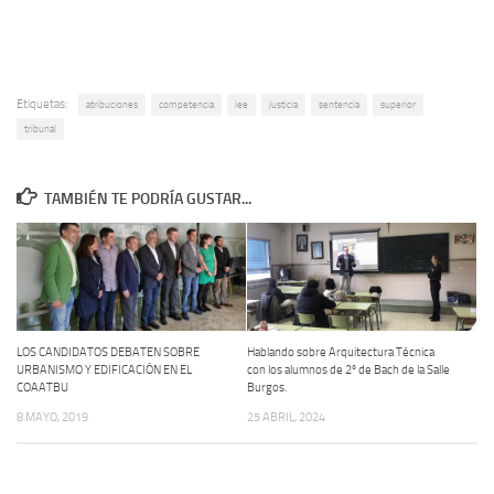
Etiquetas:
atribuciones
competencia
iee
justicia
sentencia
superior
tribunal
TAMBIÉN TE PODRÍA GUSTAR...
LOS CANDIDATOS DEBATEN SOBRE
Hablando sobre Arquitectura Técnica
URBANISMO Y EDIFICACIÓN EN EL
con los alumnos de 2º de Bach de la Salle
COAATBU
Burgos.
8 MAYO, 2019
25 ABRIL, 2024