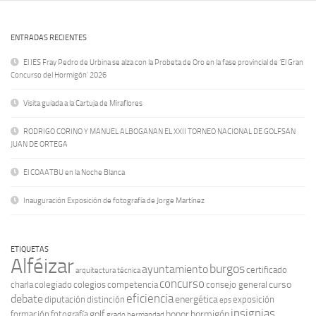
ENTRADAS RECIENTES
El IES Fray Pedro de Urbina se alza con la Probeta de Oro en la fase provincial de ‘El Gran
Concurso del Hormigón’ 2026
Visita guiada a la Cartuja de Miraflores
RODRIGO CORINO Y MANUEL ALBOGANAN EL XXII TORNEO NACIONAL DE GOLFSAN
JUAN DE ORTEGA
El COAATBU en la Noche Blanca
Inauguración Exposición de fotografía de Jorge Martínez
ETIQUETAS
Alféizar
burgos
ayuntamiento
certificado
arquitectura técnica
concurso
curso
charla
colegiado
colegios
competencia
consejo general
eficiencia
debate
energética
diputación
distinción
exposición
eps
insignias
golf
honor
hormigón
formación
fotografía
grado
hermandad