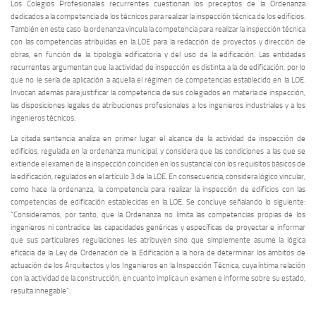
Los Colegios Profesionales recurrentes cuestionan los preceptos de la Ordenanza
dedicados a la competencia de los técnicos para realizar la inspección técnica de los edificios.
También en este caso la ordenanza vincula la competencia para realizar la inspección técnica
con las competencias atribuidas en la LOE para la redacción de proyectos y dirección de
obras, en función de la tipología edificatoria y del uso de la edificación. Las entidades
recurrentes argumentan que la actividad de inspección es distinta a la de edificación, por lo
que no le sería de aplicación a aquella el régimen de competencias establecido en la LOE.
Invocan además para justificar la competencia de sus colegiados en materia de inspección,
las disposiciones legales de atribuciones profesionales a los ingenieros industriales y a los
ingenieros técnicos.
La citada sentencia analiza en primer lugar el alcance de la actividad de inspección de
edificios, regulada en la ordenanza municipal, y considera que las condiciones a las que se
extiende el examen de la inspección coinciden en los sustancial con los requisitos básicos de
la edificación, regulados en el artículo 3 de la LOE. En consecuencia, considera lógico vincular,
como hace la ordenanza, la competencia para realizar la inspección de edificios con las
competencias de edificación establecidas en la LOE. Se concluye señalando lo siguiente:
“Consideramos, por tanto, que la Ordenanza no limita las competencias propias de los
ingenieros ni contradice las capacidades genéricas y específicas de proyectar e informar
que sus particulares regulaciones les atribuyen sino que simplemente asume la lógica
eficacia de la Ley de Ordenación de la Edificación a la hora de determinar los ámbitos de
actuación de los Arquitectos y los Ingenieros en la Inspección Técnica, cuya íntima relación
con la actividad de la construcción, en cuanto implica un examen e informe sobre su estado,
resulta innegable”.