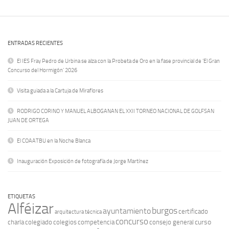
ENTRADAS RECIENTES
El IES Fray Pedro de Urbina se alza con la Probeta de Oro en la fase provincial de ‘El Gran
Concurso del Hormigón’ 2026
Visita guiada a la Cartuja de Miraflores
RODRIGO CORINO Y MANUEL ALBOGANAN EL XXII TORNEO NACIONAL DE GOLFSAN
JUAN DE ORTEGA
El COAATBU en la Noche Blanca
Inauguración Exposición de fotografía de Jorge Martínez
ETIQUETAS
Alféizar
burgos
ayuntamiento
certificado
arquitectura técnica
concurso
curso
charla
colegiado
colegios
competencia
consejo general