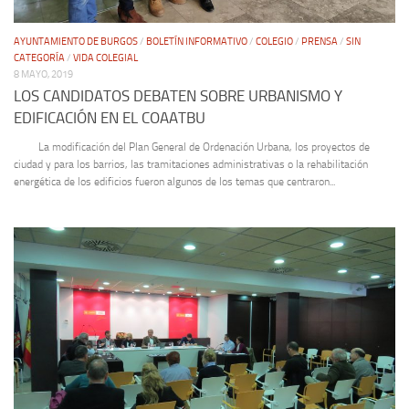
AYUNTAMIENTO DE BURGOS
/
BOLETÍN INFORMATIVO
/
COLEGIO
/
PRENSA
/
SIN
CATEGORÍA
/
VIDA COLEGIAL
8 MAYO, 2019
LOS CANDIDATOS DEBATEN SOBRE URBANISMO Y
EDIFICACIÓN EN EL COAATBU
La modificación del Plan General de Ordenación Urbana, los proyectos de
ciudad y para los barrios, las tramitaciones administrativas o la rehabilitación
energética de los edificios fueron algunos de los temas que centraron...