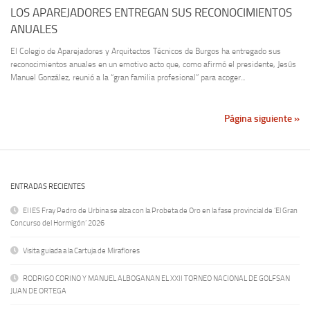
LOS APAREJADORES ENTREGAN SUS RECONOCIMIENTOS
ANUALES
El Colegio de Aparejadores y Arquitectos Técnicos de Burgos ha entregado sus
reconocimientos anuales en un emotivo acto que, como afirmó el presidente, Jesús
Manuel González, reunió a la “gran familia profesional” para acoger...
Página siguiente »
ENTRADAS RECIENTES
El IES Fray Pedro de Urbina se alza con la Probeta de Oro en la fase provincial de ‘El Gran
Concurso del Hormigón’ 2026
Visita guiada a la Cartuja de Miraflores
RODRIGO CORINO Y MANUEL ALBOGANAN EL XXII TORNEO NACIONAL DE GOLFSAN
JUAN DE ORTEGA