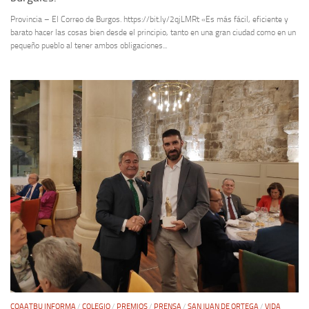
Provincia – El Correo de Burgos. https://bit.ly/2qjLMRt «Es más fácil, eficiente y
barato hacer las cosas bien desde el principio, tanto en una gran ciudad como en un
pequeño pueblo al tener ambos obligaciones...
COAATBU INFORMA
/
COLEGIO
/
PREMIOS
/
PRENSA
/
SAN JUAN DE ORTEGA
/
VIDA