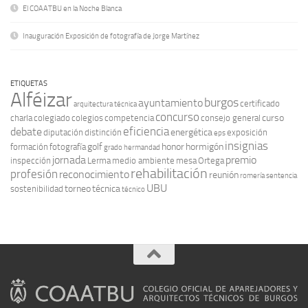
El COAATBU en la Noche Blanca
Inauguración Exposición de fotografía de Jorge Martínez
ETIQUETAS
Alféizar
burgos
ayuntamiento
certificado
arquitectura técnica
concurso
curso
charla
colegiado
colegios
competencia
consejo general
eficiencia
debate
energética
diputación
distinción
exposición
eps
insignias
golf
honor
hormigón
formación
fotografía
grado
hermandad
jornada
premio
inspección
Lerma
medio ambiente
mesa
Ortega
rehabilitación
profesión
reconocimiento
reunión
romería
sentencia
UBU
torneo
técnica
sostenibilidad
técnico