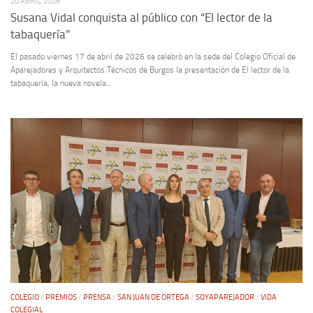
20 ABRIL, 2026
Susana Vidal conquista al público con “El lector de la
tabaquería”
El pasado viernes 17 de abril de 2026 se celebró en la sede del Colegio Oficial de
Aparejadores y Arquitectos Técnicos de Burgos la presentación de El lector de la
tabaquería, la nueva novela...
COLEGIO
/
PREMIOS
/
PRENSA
/
SAN JUAN DE ORTEGA
/
SOYAPAREJADOR
/
VIDA
COLEGIAL