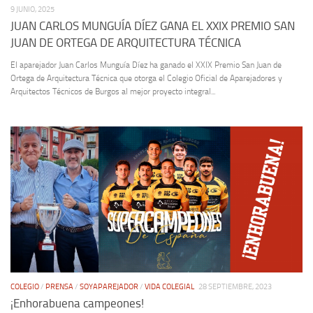
9 JUNIO, 2025
JUAN CARLOS MUNGUÍA DÍEZ GANA EL XXIX PREMIO SAN
JUAN DE ORTEGA DE ARQUITECTURA TÉCNICA
El aparejador Juan Carlos Munguía Díez ha ganado el XXIX Premio San Juan de
Ortega de Arquitectura Técnica que otorga el Colegio Oficial de Aparejadores y
Arquitectos Técnicos de Burgos al mejor proyecto integral...
COLEGIO
/
PRENSA
/
SOYAPAREJADOR
/
VIDA COLEGIAL
28 SEPTIEMBRE, 2023
¡Enhorabuena campeones!