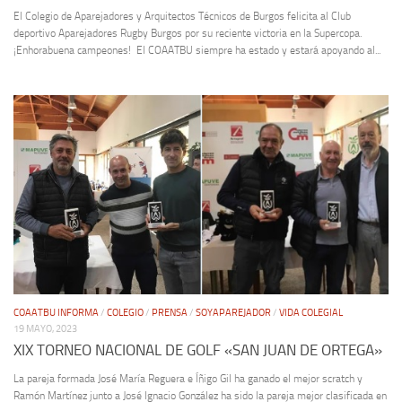
El Colegio de Aparejadores y Arquitectos Técnicos de Burgos felicita al Club
deportivo Aparejadores Rugby Burgos por su reciente victoria en la Supercopa.
¡Enhorabuena campeones! El COAATBU siempre ha estado y estará apoyando al...
COAATBU INFORMA
/
COLEGIO
/
PRENSA
/
SOYAPAREJADOR
/
VIDA COLEGIAL
19 MAYO, 2023
XIX TORNEO NACIONAL DE GOLF «SAN JUAN DE ORTEGA»
La pareja formada José María Reguera e Íñigo Gil ha ganado el mejor scratch y
Ramón Martínez junto a José Ignacio González ha sido la pareja mejor clasificada en