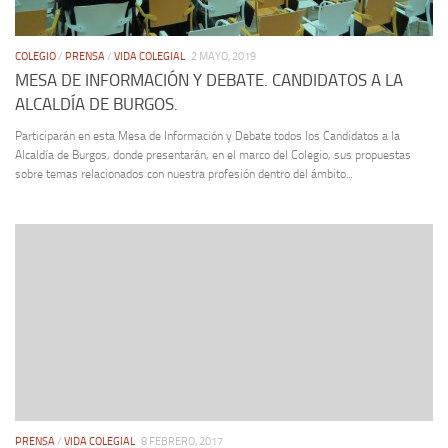
COLEGIO
/
PRENSA
/
VIDA COLEGIAL
2 MAYO, 2019
MESA DE INFORMACIÓN Y DEBATE. CANDIDATOS A LA
ALCALDÍA DE BURGOS.
Participarán en esta Mesa de Información y Debate todos los Candidatos a la
Alcaldía de Burgos, donde presentarán, en el marco del Colegio, sus propuestas
sobre temas relacionados con nuestra profesión dentro del ámbito...
PRENSA
/
VIDA COLEGIAL
8 FEBRERO, 2017