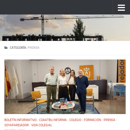
Saltar al contenido
CATEGORÍA:
PRENSA
BOLETÍN INFORMATIVO
/
COAATBU INFORMA
/
COLEGIO
/
FORMACIÓN
/
PRENSA
/
SOYAPAREJADOR
/
VIDA COLEGIAL