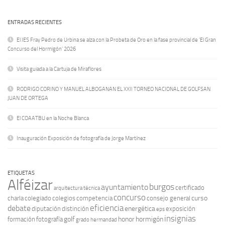
ENTRADAS RECIENTES
El IES Fray Pedro de Urbina se alza con la Probeta de Oro en la fase provincial de ‘El Gran
Concurso del Hormigón’ 2026
Visita guiada a la Cartuja de Miraflores
RODRIGO CORINO Y MANUEL ALBOGANAN EL XXII TORNEO NACIONAL DE GOLFSAN
JUAN DE ORTEGA
El COAATBU en la Noche Blanca
Inauguración Exposición de fotografía de Jorge Martínez
ETIQUETAS
Alféizar
burgos
ayuntamiento
certificado
arquitectura técnica
concurso
curso
charla
colegiado
colegios
competencia
consejo general
eficiencia
debate
energética
diputación
distinción
exposición
eps
insignias
golf
honor
hormigón
formación
fotografía
grado
hermandad