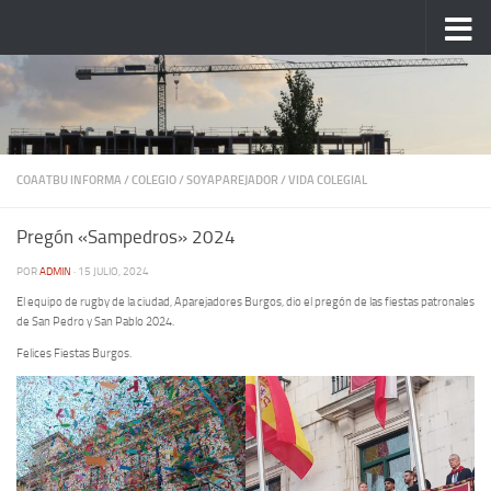
Saltar al contenido
COAATBU INFORMA
/
COLEGIO
/
SOYAPAREJADOR
/
VIDA COLEGIAL
Pregón «Sampedros» 2024
POR
ADMIN
·
15 JULIO, 2024
El equipo de rugby de la ciudad, Aparejadores Burgos, dio el pregón de las fiestas patronales
de San Pedro y San Pablo 2024.
Felices Fiestas Burgos.