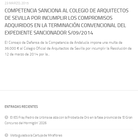
23 MARZO, 2015
COMPETENCIA SANCIONA AL COLEGIO DE ARQUITECTOS
DE SEVILLA POR INCUMPLIR LOS COMPROMISOS
ADQUIRIDOS EN LA TERMINACIÓN CONVENCIONAL DEL
EXPEDIENTE SANCIONADOR S/09/2014
El Consejo de Defensa de la Competencia de Andalucía impone una multa de
36.000 € al Colegio Oficial de Arquitectos de Sevilla por incumplir la Resolución de
12 de marzo de 2014 por la...
ENTRADAS RECIENTES
El IES Fray Pedro de Urbina se alza con la Probeta de Oro en la fase provincial de ‘El Gran
Concurso del Hormigón’ 2026
Visita guiada a la Cartuja de Miraflores