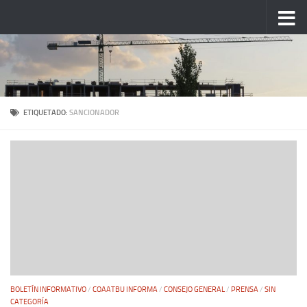
Saltar al contenido
ETIQUETADO:
SANCIONADOR
BOLETÍN INFORMATIVO
/
COAATBU INFORMA
/
CONSEJO GENERAL
/
PRENSA
/
SIN
CATEGORÍA