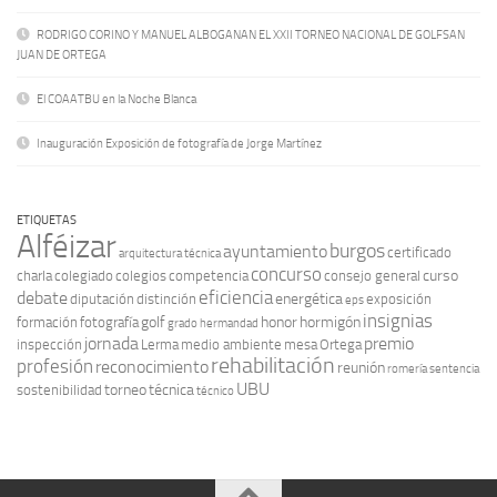
RODRIGO CORINO Y MANUEL ALBOGANAN EL XXII TORNEO NACIONAL DE GOLFSAN
JUAN DE ORTEGA
El COAATBU en la Noche Blanca
Inauguración Exposición de fotografía de Jorge Martínez
ETIQUETAS
Alféizar
burgos
ayuntamiento
certificado
arquitectura técnica
concurso
curso
charla
colegiado
colegios
competencia
consejo general
eficiencia
debate
energética
diputación
distinción
exposición
eps
insignias
golf
honor
hormigón
formación
fotografía
grado
hermandad
jornada
premio
inspección
Lerma
medio ambiente
mesa
Ortega
rehabilitación
profesión
reconocimiento
reunión
romería
sentencia
UBU
torneo
técnica
sostenibilidad
técnico