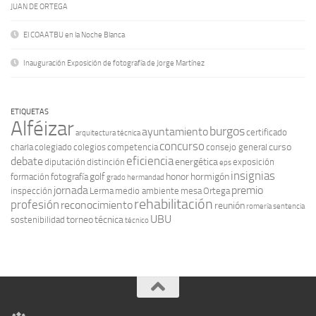
JUAN DE ORTEGA
El COAATBU en la Noche Blanca
Inauguración Exposición de fotografía de Jorge Martínez
ETIQUETAS
Alféizar
burgos
ayuntamiento
certificado
arquitectura técnica
concurso
curso
charla
colegiado
colegios
competencia
consejo general
eficiencia
debate
energética
diputación
distinción
exposición
eps
insignias
golf
honor
hormigón
formación
fotografía
grado
hermandad
jornada
premio
inspección
Lerma
medio ambiente
mesa
Ortega
rehabilitación
profesión
reconocimiento
reunión
romería
sentencia
UBU
torneo
técnica
sostenibilidad
técnico