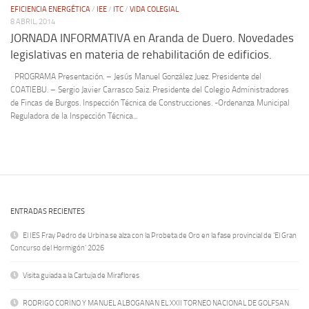
EFICIENCIA ENERGÉTICA
/
IEE
/
ITC
/
VIDA COLEGIAL
8 ABRIL, 2014
JORNADA INFORMATIVA en Aranda de Duero. Novedades
legislativas en materia de rehabilitación de edificios.
PROGRAMA Presentación. – Jesús Manuel González Juez. Presidente del
COATIEBU. – Sergio Javier Carrasco Saiz. Presidente del Colegio Administradores
de Fincas de Burgos. Inspección Técnica de Construcciones. -Ordenanza Municipal
Reguladora de la Inspección Técnica...
ENTRADAS RECIENTES
El IES Fray Pedro de Urbina se alza con la Probeta de Oro en la fase provincial de ‘El Gran
Concurso del Hormigón’ 2026
Visita guiada a la Cartuja de Miraflores
RODRIGO CORINO Y MANUEL ALBOGANAN EL XXII TORNEO NACIONAL DE GOLFSAN