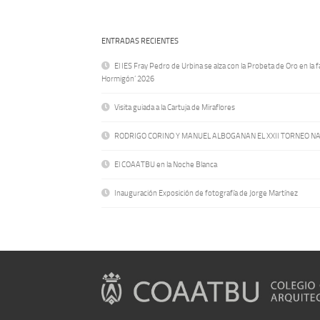
ENTRADAS RECIENTES
El IES Fray Pedro de Urbina se alza con la Probeta de Oro en la f
Hormigón’ 2026
Visita guiada a la Cartuja de Miraflores
RODRIGO CORINO Y MANUEL ALBOGANAN EL XXII TORNEO N
El COAATBU en la Noche Blanca
Inauguración Exposición de fotografía de Jorge Martínez