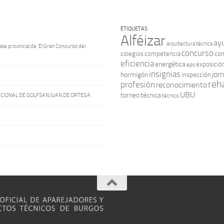
ETIQUETAS
Alféizar
ay
arquitectura técnica
ase provincial de ‘El Gran Concurso del
concurso
colegios
competencia
con
eficiencia
energética
exposició
eps
insignias
jor
hormigón
inspección
reha
profesión
reconocimiento
UBU
torneo
técnica
ACIONAL DE GOLFSAN JUAN DE ORTEGA
técnico