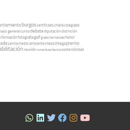
burgos
untamiento
certificado
charla
colegiado
debate
curso
sejo general
diputación
distinción
golf
honor
n
formación
fotografía
grado
hermandad
nada
premio
Lerma
medio ambiente
mesa
Ortega
bilitación
reunión
sostenibilidad
romería
sentencia