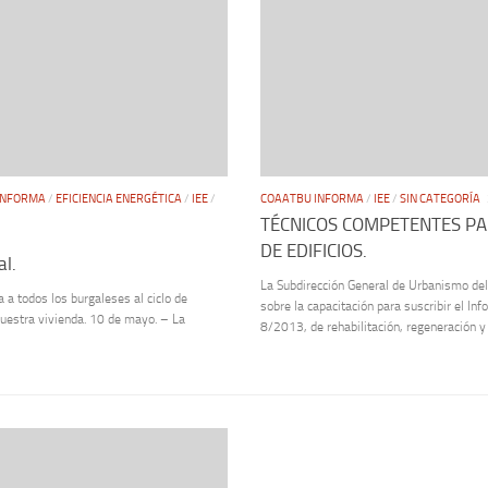
INFORMA
/
EFICIENCIA ENERGÉTICA
/
IEE
/
COAATBU INFORMA
/
IEE
/
SIN CATEGORÍA
TÉCNICOS COMPETENTES PA
DE EDIFICIOS.
al.
La Subdirección General de Urbanismo del
 a todos los burgaleses al ciclo de
sobre la capacitación para suscribir el Inf
nuestra vivienda. 10 de mayo. – La
8/2013, de rehabilitación, regeneración y 