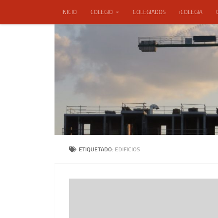
INICIO
COLEGIO
COLEGIADOS
iCOLEGIA
Saltar al contenido
ENSACON, S.L.
ETIQUETADO:
EDIFICIOS