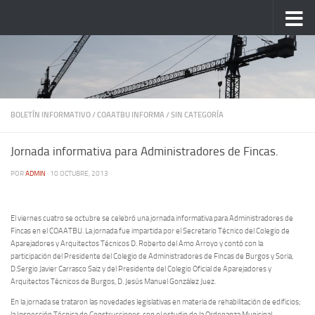
Saltar al contenido
BOLETÍN INFORMATIVO
/
COAATBU INFORMA
/
SIN CATEGORÍA
Jornada informativa para Administradores de Fincas.
POR
ADMIN
·
10 OCTUBRE, 2013
El viernes cuatro se octubre se celebró una jornada informativa para Administradores de
Fincas en el COAATBU. La jornada fue impartida por el Secretario Técnico del Colegio de
Aparejadores y Arquitectos Técnicos D. Roberto del Amo Arroyo y contó con la
participación del Presidente del Colegio de Administradores de Fincas de Burgos y Soria,
D.Sergio Javier Carrasco Saiz y del Presidente del Colegio Oficial de Aparejadores y
Arquitectos Técnicos de Burgos, D. Jesús Manuel González Juez.
En la jornada se trataron las novedades legislativas en materia de rehabilitación de edificios;
la Inspección Técnica de Construcciones, con el estudio de la Ordenanza Municipal