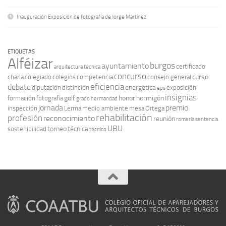
Inauguración Exposición de fotografía de Jorge Martínez
ETIQUETAS
Alféizar
burgos
ayuntamiento
certificado
arquitectura técnica
concurso
curso
charla
colegiado
colegios
competencia
consejo general
eficiencia
debate
energética
diputación
distinción
exposición
eps
insignias
golf
honor
hormigón
formación
fotografía
grado
hermandad
jornada
premio
inspección
Lerma
medio ambiente
mesa
Ortega
rehabilitación
profesión
reconocimiento
reunión
romería
sentencia
UBU
torneo
técnica
sostenibilidad
técnico