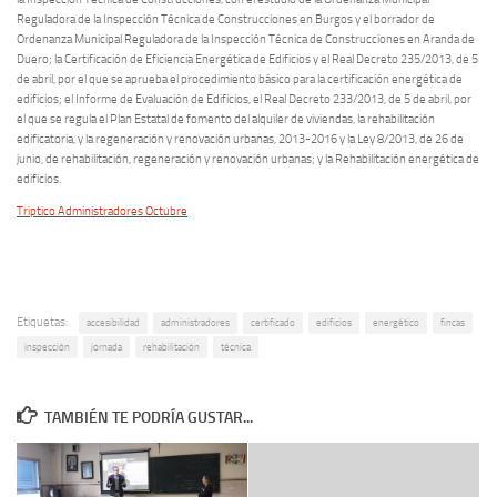
Reguladora de la Inspección Técnica de Construcciones en Burgos y el borrador de
Ordenanza Municipal Reguladora de la Inspección Técnica de Construcciones en Aranda de
Duero; la Certificación de Eficiencia Energética de Edificios y el Real Decreto 235/2013, de 5
de abril, por el que se aprueba el procedimiento básico para la certificación energética de
edificios; el Informe de Evaluación de Edificios, el Real Decreto 233/2013, de 5 de abril, por
el que se regula el Plan Estatal de fomento del alquiler de viviendas, la rehabilitación
edificatoria, y la regeneración y renovación urbanas, 2013-2016 y la Ley 8/2013, de 26 de
junio, de rehabilitación, regeneración y renovación urbanas; y la Rehabilitación energética de
edificios.
Triptico Administradores Octubre
Etiquetas:
accesibilidad
administradores
certificado
edificios
energético
fincas
inspección
jornada
rehabilitación
técnica
TAMBIÉN TE PODRÍA GUSTAR...