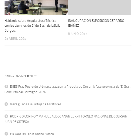
Hablando sobre Arquitectura Técnica
INAUGURACIÓN EXPOSICIÓN GERARDO
con los alumnos de 2º de Bach de la Salle
IBÁÑEZ
Burgos.
8 JUNIO, 2017
25 ABRIL, 2024
ENTRADAS RECIENTES
El IES Fray Pedro de Urbina se alza con la Probeta de Oro en la fase provincial de ‘El Gran
Concurso del Hormigón’ 2026
Visita guiada a la Cartuja de Miraflores
RODRIGO CORINO Y MANUEL ALBOGANAN EL XXII TORNEO NACIONAL DE GOLFSAN
JUAN DE ORTEGA
El COAATBU en la Noche Blanca