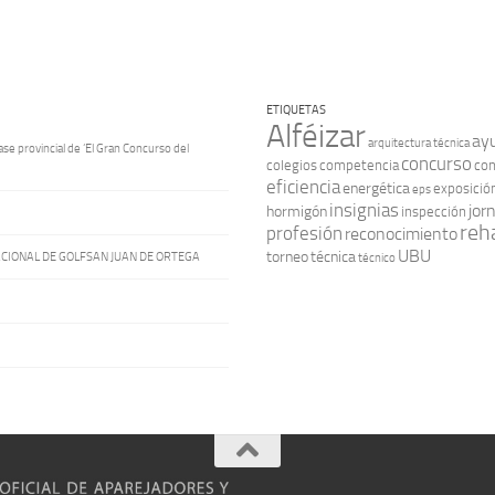
ETIQUETAS
Alféizar
ay
arquitectura técnica
ase provincial de ‘El Gran Concurso del
concurso
colegios
competencia
con
eficiencia
energética
exposició
eps
insignias
jor
hormigón
inspección
reha
profesión
reconocimiento
UBU
torneo
técnica
ACIONAL DE GOLFSAN JUAN DE ORTEGA
técnico