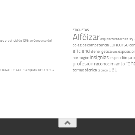
ETIQUETAS
Alféizar
ay
arquitectura técnica
ase provincial de ‘El Gran Concurso del
concurso
colegios
competencia
con
eficiencia
energética
exposició
eps
insignias
jor
hormigón
inspección
reha
profesión
reconocimiento
UBU
torneo
técnica
ACIONAL DE GOLFSAN JUAN DE ORTEGA
técnico