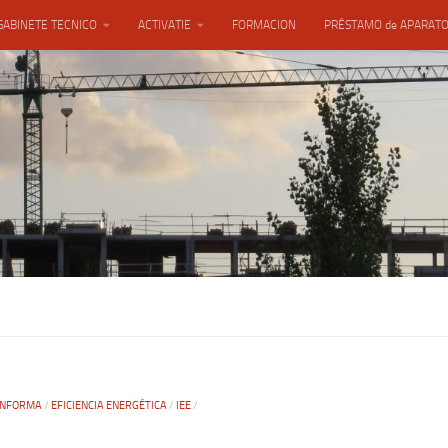
GABINETE TECNICO
ACTIVATIE
FORMACION
PRÉSTAMO de APARAT
INFORMA
/
EFICIENCIA ENERGÉTICA
/
IEE
/