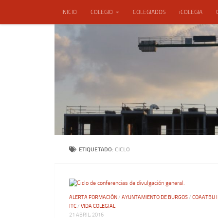
INICIO
COLEGIO
COLEGIADOS
iCOLEGIA
Saltar al contenido
ENSACON, S.L.
ETIQUETADO:
CICLO
ALERTA FORMACIÓN
/
AYUNTAMIENTO DE BURGOS
/
COAATBU 
ITC
/
VIDA COLEGIAL
21 ABRIL, 2016