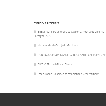
ENTRADAS RECIENTES
El IES Fray Pedro de Urbina se alza con la Probeta de Oro en la f
Hormigón’ 2026
Visita guiada a la Cartuja de Miraflores
RODRIGO CORINO Y MANUEL ALBOGANAN EL XXII TORNEO N
El COAATBU en la Noche Blanca
Inauguración Exposición de fotografía de Jorge Martínez