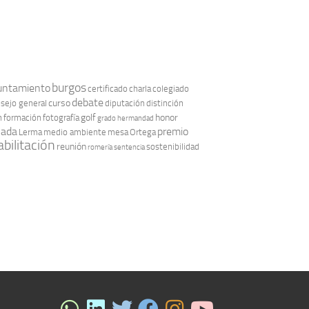
burgos
untamiento
certificado
charla
colegiado
debate
curso
sejo general
diputación
distinción
golf
honor
n
formación
fotografía
grado
hermandad
nada
premio
Lerma
medio ambiente
mesa
Ortega
bilitación
reunión
sostenibilidad
romería
sentencia