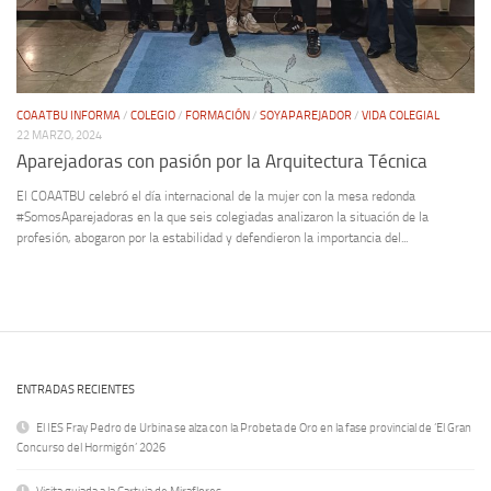
COAATBU INFORMA
/
COLEGIO
/
FORMACIÓN
/
SOYAPAREJADOR
/
VIDA COLEGIAL
22 MARZO, 2024
Aparejadoras con pasión por la Arquitectura Técnica
El COAATBU celebró el día internacional de la mujer con la mesa redonda
#SomosAparejadoras en la que seis colegiadas analizaron la situación de la
profesión, abogaron por la estabilidad y defendieron la importancia del...
ENTRADAS RECIENTES
El IES Fray Pedro de Urbina se alza con la Probeta de Oro en la fase provincial de ‘El Gran
Concurso del Hormigón’ 2026