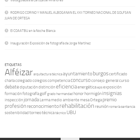
Visita guiada a la Cartuja de Miraflores
RODRIGO CORINO Y MANUEL ALBOGANAN EL XXII TORNEO NACIONAL DE GOLFSAN
JUAN DE ORTEGA
El COAATBU en la Noche Blanca
Inauguración Exposición de fotografía de Jorge Martínez
ETIQUETAS
Alféizar
burgos
ayuntamiento
certificado
arquitectura técnica
concurso
curso
charla
colegiado
colegios
competencia
consejo general
eficiencia
debate
energética
diputación
distinción
exposición
eps
insignias
golf
honor
hormigón
formación
fotografía
grado
hermandad
jornada
premio
inspección
Lerma
medio ambiente
mesa
Ortega
rehabilitación
profesión
reconocimiento
reunión
romería
sentencia
UBU
torneo
técnica
sostenibilidad
técnico