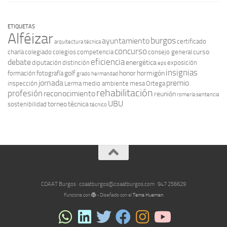
ETIQUETAS
Alféizar
burgos
ayuntamiento
certificado
arquitectura técnica
concurso
curso
charla
colegiado
colegios
competencia
consejo general
eficiencia
debate
energética
diputación
distinción
exposición
eps
insignias
golf
honor
hormigón
formación
fotografía
grado
hermandad
jornada
premio
inspección
Lerma
medio ambiente
mesa
Ortega
rehabilitación
profesión
reconocimiento
reunión
romería
sentencia
UBU
torneo
técnica
sostenibilidad
técnico
COAAT Burgos · coaatburgos@coaatburgos.com · 947 256629
Funciona con
- Diseñado con el
Tema Hueman