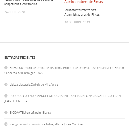
adaptarnos a los cambios”
Jornada informativa para
24 ABRIL, 2020
Administradores de Fincas.
10 OCTUBRE, 2013
ENTRADAS RECIENTES
El IES Fray Pedro de Urbina se alza con la Probeta de Oro en la fase provincial de ‘El Gran
Concurso del Hormigón’ 2026
Visita guiada a la Cartuja de Miraflores
RODRIGO CORINO Y MANUEL ALBOGANAN EL XXII TORNEO NACIONAL DE GOLFSAN
JUAN DE ORTEGA
El COAATBU en la Noche Blanca
Inauguración Exposición de fotografía de Jorge Martínez