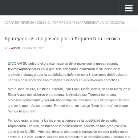
Saltar al contenido
COAATBU INFORMA
/
COLEGIO
/
FORMACIÓN
/
SOYAPAREJADOR
/
VIDA COLEGIAL
Aparejadoras con pasión por la Arquitectura Técnica
POR
ADMIN
·
22 MARZO, 2024
El COAATBU celebró el día internacional de la mujer con la mesa redonda
#SomosAparejadoras en la que seis colegiadas analizaron la situación de la
profesión, abogaron por la estabilidad y defendieron la importancia del Arquitecto
Técnico en la sociedad con múltiples funciones en sus diversos cometidos.
María José Murillo, Cristina Calderón, Pilar Para, María Martín, Vanesa Márquez y
Elena Araujo coincidieron en presentar la Arquitectura Técnica como una
profesión apasionante y versátil donde hay “mucho más” que el trabajo en la obra
que es lo que más se conoce. En todo caso, un trabajo “lleno de retos” en el que
“nunca te aburres”.
Por todo esto, animan a los jóvenes a plantearse la posibilidad de estudiar
Arquitectura Técnica, destacando la posibilidad de hacerlo en una gran escuela
como la de la UBU. Además, dejaron claro que la formación en esta profesión es
continua. En este sentido, valoran positivamente el acompañamiento y ofertas que