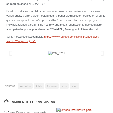
se realizan desde el COAATBU.
Desde sus distintos ámbitos han vivido la crisis de la construcción, o incluso
varias crisis, y ahora piden “estabilidad” y poner al Arquitecto Técnico en el punto
que le corresponde como “imprescindible” para desarrollar muchos proyectos.
Reivindicaciones para un 8 de marzo y una mesa redonda en la que estuvieron
acompañadas por el presidente del COAATBU, José Ignacio Pérez Gonzalo.
Ver la mesa redonda completa:
https://www.youtube.com/live/hRX9bJ6fJwc?
si=bYo7Mo9pV1bQoxVh
Etiquetas:
aparejadora
debate
femenino
mesa
mujer
TAMBIÉN TE PODRÍA GUSTAR...
“La formación constante nos permite