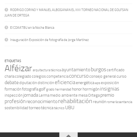
RODRIGO CORINO Y MANUEL ALBOGANAN EL XXII TORNEO NACIONAL DE GOLFSAN
JUAN DE ORTEGA
El COAATBU en la Noche Blanca
Inauguración Exposición de fotografía de Jorge Martínez
ETIQUETAS
Alféizar
burgos
ayuntamiento
certificado
arquitectura técnica
concurso
curso
charla
colegiado
colegios
competencia
consejo general
eficiencia
debate
energética
diputación
distinción
exposición
eps
insignias
golf
honor
hormigón
formación
fotografía
grado
hermandad
jornada
premio
inspección
Lerma
medio ambiente
mesa
Ortega
rehabilitación
profesión
reconocimiento
reunión
romería
sentencia
UBU
torneo
técnica
sostenibilidad
técnico