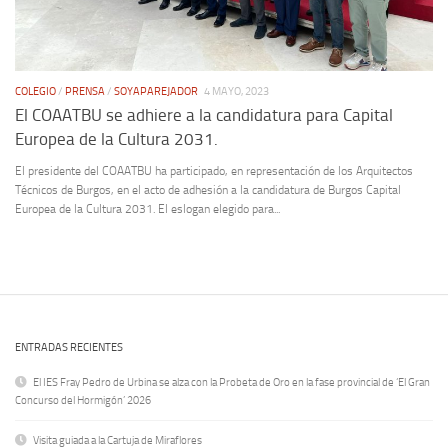
COLEGIO
/
PRENSA
/
SOYAPAREJADOR
4 MAYO, 2023
El COAATBU se adhiere a la candidatura para Capital
Europea de la Cultura 2031.
El presidente del COAATBU ha participado, en representación de los Arquitectos
Técnicos de Burgos, en el acto de adhesión a la candidatura de Burgos Capital
Europea de la Cultura 2031. El eslogan elegido para...
ENTRADAS RECIENTES
El IES Fray Pedro de Urbina se alza con la Probeta de Oro en la fase provincial de ‘El Gran
Concurso del Hormigón’ 2026
Visita guiada a la Cartuja de Miraflores