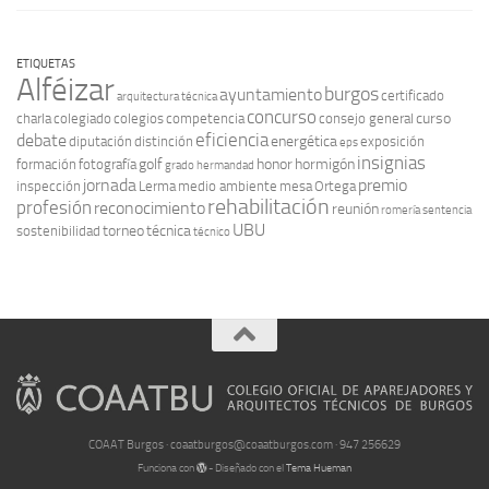
ETIQUETAS
Alféizar
burgos
ayuntamiento
certificado
arquitectura técnica
concurso
curso
charla
colegiado
colegios
competencia
consejo general
eficiencia
debate
energética
diputación
distinción
exposición
eps
insignias
golf
honor
hormigón
formación
fotografía
grado
hermandad
jornada
premio
inspección
Lerma
medio ambiente
mesa
Ortega
rehabilitación
profesión
reconocimiento
reunión
romería
sentencia
UBU
torneo
técnica
sostenibilidad
técnico
COAAT Burgos · coaatburgos@coaatburgos.com · 947 256629
Funciona con
- Diseñado con el
Tema Hueman