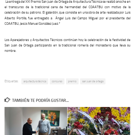
La entrega del XXI Premio San Juan de Ortega de Arquitectura Técnica se realizó anoche en
el transcurso de la tradicional cena de hermandad del COAATBU con motivo de la
celebración de su patrono. El galardón, que consiste en una obra de arte realizada por Luis
Alberto Portilla, fue entregado a
Ángel Luis del Campo Miguel por el presidente del
COAATBU, Jesús Manuel González Juez.*
Los Aparejadores y Arquitectos Técnicos continúan hoy la celebración de la festividad de
San Juan de Ortega participando en la tradicional romería del monasterio que lleva su
nombre.
Etiquetas:
arquitectura técnica
concurso
premio
san juan de ortega
TAMBIÉN TE PODRÍA GUSTAR...