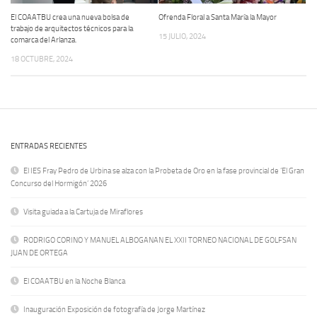
El COAATBU crea una nueva bolsa de
Ofrenda Floral a Santa María la Mayor
trabajo de arquitectos técnicos para la
15 JULIO, 2024
comarca del Arlanza.
18 OCTUBRE, 2024
ENTRADAS RECIENTES
El IES Fray Pedro de Urbina se alza con la Probeta de Oro en la fase provincial de ‘El Gran
Concurso del Hormigón’ 2026
Visita guiada a la Cartuja de Miraflores
RODRIGO CORINO Y MANUEL ALBOGANAN EL XXII TORNEO NACIONAL DE GOLFSAN
JUAN DE ORTEGA
El COAATBU en la Noche Blanca
Inauguración Exposición de fotografía de Jorge Martínez