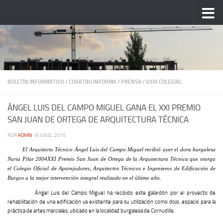
Saltar al contenido
BOLETÍN INFORMATIVO
/
COAATBU INFORMA
/
PRENSA
/
VIDA COLEGIAL
ÁNGEL LUIS DEL CAMPO MIGUEL GANA EL XXI PREMIO
SAN JUAN DE ORTEGA DE ARQUITECTURA TÉCNICA
POR
ADMIN
·
8 JUNIO, 2015
El Arquitecto Técnico Ángel Luis del Campo Miguel recibió ayer el dora burgalesa
Nuria Pilar 2004XXI Premio San Juan de Ortega de la Arquitectura Técnica que otorga
el Colegio Oficial de Aparejadores, Arquitectos Técnicos e Ingenieros de Edificación de
Burgos a la mejor intervención integral realizado en el último año.
Ángel Luis del Campo Miguel ha recibido este galardón por el proyecto de
rehabilitación de una edificación ya existente para su utilización como dojo, espacio para la
práctica de artes marciales, ubicado en la localidad burgalesa de Cornudilla.