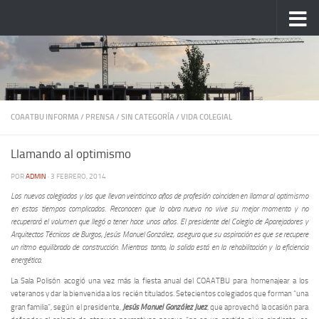
Saltar al contenido
COAATBU INFORMA
/
PRENSA
/
SIN CATEGORÍA
/
VIDA COLEGIAL
Llamando al optimismo
POR
ADMIN
·
3 FEBRERO, 2014
Los nuevos colegiados y los que llevan veinticinco años de profesión coinciden en llamar al optimismo
en estos tiempos complicados. Reconocen que la obra nueva no vive su mejor momento y no
recuperará el volumen que llegó a tener hace unos años. El presidente del Colegio de Aparejadores y
Arquitectos Técnicos de Burgos, Jesús Manuel González, asegura que su aspiración es que se recupere
un ritmo equilibrado de construcción. Mientras tanto, la salida está en la rehabilitación y la eficiencia
energética.
La Sala Polisón acogió una vez más la fiesta anual del COAATBU para homenajear a los
veteranos y dar la bienvenida a los recién titulados. Setecientos colegiados que forman “una
Jesús Manuel González Juez
gran familia”, según el presidente,
, que aprovechó la ocasión para