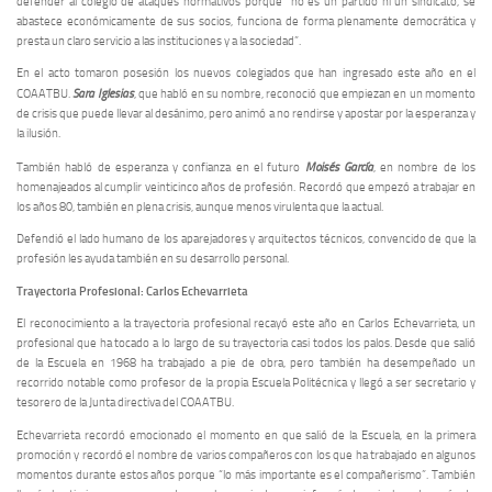
defender al colegio de ataques normativos porque “no es un partido ni un sindicato, se
abastece económicamente de sus socios, funciona de forma plenamente democrática y
presta un claro servicio a las instituciones y a la sociedad”.
En el acto tomaron posesión los nuevos colegiados que han ingresado este año en el
Sara Iglesias
COAATBU.
, que habló en su nombre, reconoció que empiezan en un momento
de crisis que puede llevar al desánimo, pero animó a no rendirse y apostar por la esperanza y
la ilusión.
Moisés García
También habló de esperanza y confianza en el futuro
, en nombre de los
homenajeados al cumplir veinticinco años de profesión. Recordó que empezó a trabajar en
los años 80, también en plena crisis, aunque menos virulenta que la actual.
Defendió el lado humano de los aparejadores y arquitectos técnicos, convencido de que la
profesión les ayuda también en su desarrollo personal.
Trayectoria Profesional: Carlos Echevarrieta
El reconocimiento a la trayectoria profesional recayó este año en Carlos Echevarrieta, un
profesional que ha tocado a lo largo de su trayectoria casi todos los palos. Desde que salió
de la Escuela en 1968 ha trabajado a pie de obra, pero también ha desempeñado un
recorrido notable como profesor de la propia Escuela Politécnica y llegó a ser secretario y
tesorero de la Junta directiva del COAATBU.
Echevarrieta recordó emocionado el momento en que salió de la Escuela, en la primera
promoción y recordó el nombre de varios compañeros con los que ha trabajado en algunos
momentos durante estos años porque “lo más importante es el compañerismo”. También