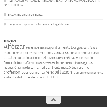
RODRIGO CORINO Y MANUEL ALBOGANAN EL XXII TORNEO NACIONAL DE GOLFSAN
JUAN DE ORTEGA
El COAATBU en la Noche Blanca
Inauguración Exposición de fotografía de Jorge Martínez
ETIQUETAS
Alféizar
burgos
ayuntamiento
certificado
arquitectura técnica
concurso
curso
charla
colegiado
colegios
competencia
consejo general
eficiencia
debate
energética
diputación
distinción
exposición
eps
insignias
golf
honor
hormigón
formación
fotografía
grado
hermandad
jornada
premio
inspección
Lerma
medio ambiente
mesa
Ortega
rehabilitación
profesión
reconocimiento
reunión
romería
sentencia
UBU
torneo
técnica
sostenibilidad
técnico