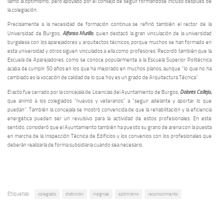
llamó al optimismo, pero apoyado por el consejo de seguir formándose incluso después de
la colegiación.
Precisamente a la necesidad de formación continua se refirió también el rector de la
Alfonso Murillo
Universidad de Burgos,
, quien destacó la gran vinculación de la universidad
burgalesa con los aparejadores y arquitectos técnicos, porque muchos se han formado en
esta universidad y otros siguen vinculados a ella como profesores. Recordó también que la
Escuela de Aparejadores, como se conoce popularmente a la Escuela Superior Politécnica
acaba de cumplir 50 años en los que ha mejorado en muchos planos, aunque “lo que no ha
cambiado es la vocación de calidad de lo que hoy es un grado de Arquitectura Técnica”.
Dolores Calleja,
El acto fue cerrado por la concejala de Licencias del Ayuntamiento de Burgos,
que animó a los colegiados “nuevos y veteranos” a “seguir adelante y aportar lo que
puedan”. También la concejala se mostró convencida de que la rehabilitación y la eficiencia
energética pueden ser un revulsivo para la actividad de estos profesionales. En este
sentido, consideró que el Ayuntamiento también ha puesto su grano de arena con la puesta
en marcha de la Inspección Técnica de Edificios y los convenios con los profesionales que
deberán realizarla de forma subsidiaria cuando sea necesario.
Etiquetas:
colegiado
distinción
insignias
optimismo
reconocimiento