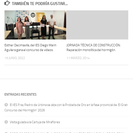
TAMBIÉN TE PODRÍA GUSTAR...
Esther Decimavilla, del IES Diego Marín
JORNADA TÉCNICA DE CONSTRUCCIÓN.
Aguilera gana el concurso de vídeos.
Reparación monolítica del hormigón.
15 JUNIO, 2022
11 MARZO, 2014
ENTRADAS RECIENTES
El IES Fray Pedro de Urbina se alza con la Probeta de Oro en la fase provincial de ‘El Gran
Concurso del Hormigón’ 2026
Visita guiada a la Cartuja de Miraflores