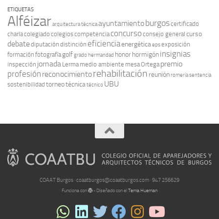
ETIQUETAS
Alféizar
burgos
ayuntamiento
certificado
arquitectura técnica
concurso
curso
charla
colegiado
colegios
competencia
consejo general
eficiencia
debate
energética
diputación
distinción
exposición
eps
insignias
golf
honor
hormigón
formación
fotografía
grado
hermandad
jornada
premio
inspección
Lerma
medio ambiente
mesa
Ortega
rehabilitación
profesión
reconocimiento
reunión
romería
sentencia
UBU
torneo
técnica
sostenibilidad
técnico
COAAT Burgos · coaatburgos@coaatburgos.com · 947 256629
Funciona con
- Diseñado con el
Tema Hueman