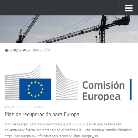
Saltar al contenido
ETIQUETADO:
TRANSICIÓN
VERDE
22 FEBRERO, 2021
Plan de recuperación para Europa.
Plan de Europa para los próximos años, (2021-2027) en el que se hace una
apuesta muy fuerte por la transición climática y la lucha contra el cambio climático.
https://ec.europa.eu/info/strategy/recovery-plan-europe_es