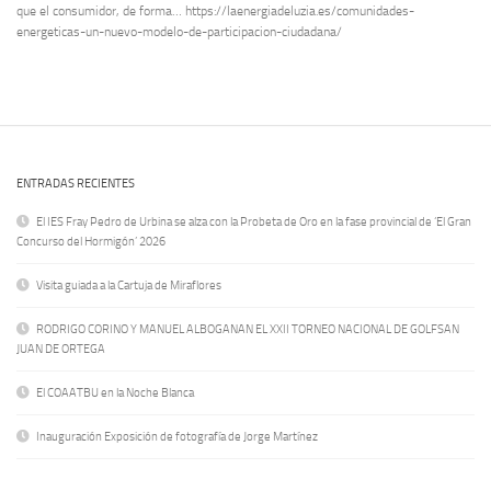
que el consumidor, de forma… https://laenergiadeluzia.es/comunidades-
energeticas-un-nuevo-modelo-de-participacion-ciudadana/
ENTRADAS RECIENTES
El IES Fray Pedro de Urbina se alza con la Probeta de Oro en la fase provincial de ‘El Gran
Concurso del Hormigón’ 2026
Visita guiada a la Cartuja de Miraflores
RODRIGO CORINO Y MANUEL ALBOGANAN EL XXII TORNEO NACIONAL DE GOLFSAN
JUAN DE ORTEGA
El COAATBU en la Noche Blanca
Inauguración Exposición de fotografía de Jorge Martínez