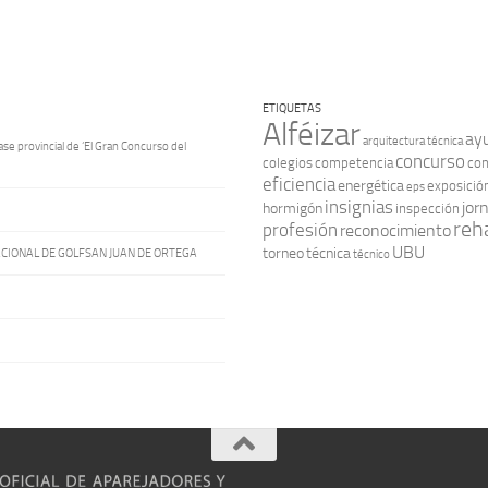
ETIQUETAS
Alféizar
ay
arquitectura técnica
ase provincial de ‘El Gran Concurso del
concurso
colegios
competencia
con
eficiencia
energética
exposició
eps
insignias
jor
hormigón
inspección
reha
profesión
reconocimiento
UBU
torneo
técnica
ACIONAL DE GOLFSAN JUAN DE ORTEGA
técnico