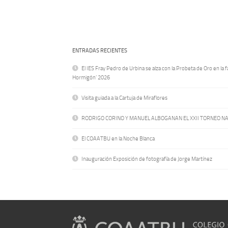
ENTRADAS RECIENTES
El IES Fray Pedro de Urbina se alza con la Probeta de Oro en la f
Hormigón’ 2026
Visita guiada a la Cartuja de Miraflores
RODRIGO CORINO Y MANUEL ALBOGANAN EL XXII TORNEO N
El COAATBU en la Noche Blanca
Inauguración Exposición de fotografía de Jorge Martínez