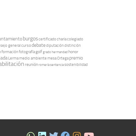
burgos
untamiento
certificado
charla
colegiado
debate
curso
sejo general
diputación
distinción
golf
honor
n
formación
fotografía
grado
hermandad
nada
premio
Lerma
medio ambiente
mesa
Ortega
bilitación
reunión
sostenibilidad
romería
sentencia