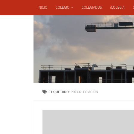
INICIO
COLEGIO
COLEGIADOS
iCOLEGIA
Saltar al contenido
ENSACON, S.L.
ETIQUETADO:
PRECOLEGIACIÓN