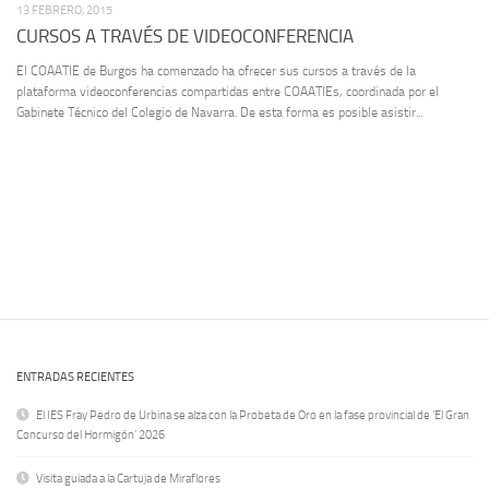
13 FEBRERO, 2015
CURSOS A TRAVÉS DE VIDEOCONFERENCIA
El COAATIE de Burgos ha comenzado ha ofrecer sus cursos a través de la
plataforma videoconferencias compartidas entre COAATIEs, coordinada por el
Gabinete Técnico del Colegio de Navarra. De esta forma es posible asistir...
ENTRADAS RECIENTES
El IES Fray Pedro de Urbina se alza con la Probeta de Oro en la fase provincial de ‘El Gran
Concurso del Hormigón’ 2026
Visita guiada a la Cartuja de Miraflores