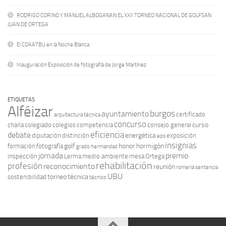
RODRIGO CORINO Y MANUEL ALBOGANAN EL XXII TORNEO NACIONAL DE GOLFSAN
JUAN DE ORTEGA
El COAATBU en la Noche Blanca
Inauguración Exposición de fotografía de Jorge Martínez
ETIQUETAS
Alféizar
burgos
ayuntamiento
certificado
arquitectura técnica
concurso
curso
charla
colegiado
colegios
competencia
consejo general
eficiencia
debate
energética
diputación
distinción
exposición
eps
insignias
golf
honor
hormigón
formación
fotografía
grado
hermandad
jornada
premio
inspección
Lerma
medio ambiente
mesa
Ortega
rehabilitación
profesión
reconocimiento
reunión
romería
sentencia
UBU
torneo
técnica
sostenibilidad
técnico