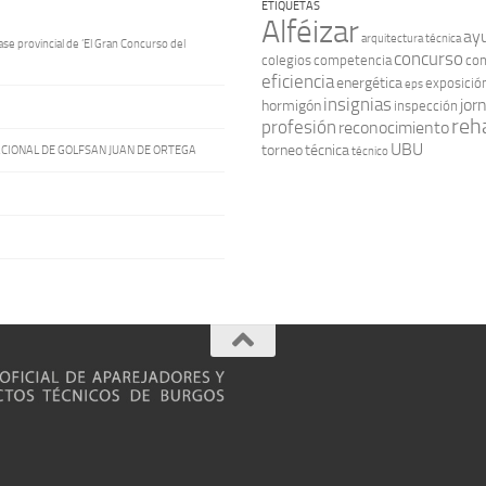
ETIQUETAS
Alféizar
ay
arquitectura técnica
ase provincial de ‘El Gran Concurso del
concurso
colegios
competencia
con
eficiencia
energética
exposició
eps
insignias
jor
hormigón
inspección
reha
profesión
reconocimiento
UBU
torneo
técnica
ACIONAL DE GOLFSAN JUAN DE ORTEGA
técnico