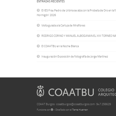
ENTRADAS RECIENTES
El IES Fray Pedro de Urbina se alza con la Probeta de Oro en la f
Hormigón’ 2026
Visita guiada a la Cartuja de Miraflores
RODRIGO CORINO Y MANUEL ALBOGANAN EL XXII TORNEO N
El COAATBU en la Noche Blanca
Inauguración Exposición de fotografía de Jorge Martínez
COAAT Burgos · coaatburgos@coaatburgos.com · 947 256629
Funciona con
- Diseñado con el
Tema Hueman