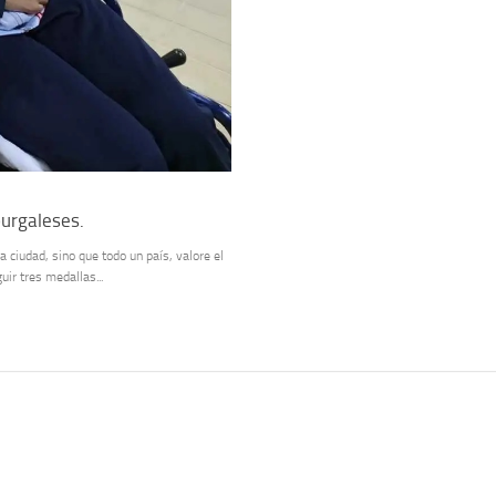
urgaleses.
 ciudad, sino que todo un país, valore el
uir tres medallas...