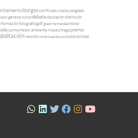
burgos
untamiento
certificado
charla
colegiado
debate
curso
sejo general
diputación
distinción
golf
honor
n
formación
fotografía
grado
hermandad
nada
premio
Lerma
medio ambiente
mesa
Ortega
bilitación
reunión
sostenibilidad
romería
sentencia