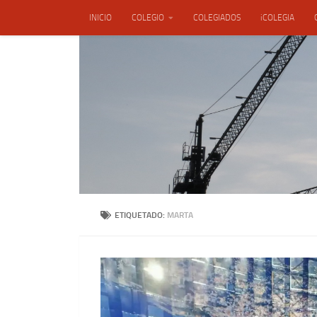
INICIO
COLEGIO
COLEGIADOS
iCOLEGIA
Saltar al contenido
ENSACON, S.L.
ETIQUETADO:
MARTA