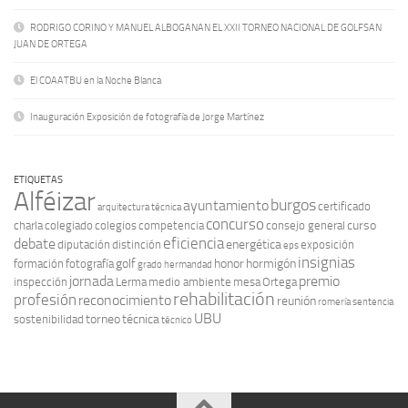
RODRIGO CORINO Y MANUEL ALBOGANAN EL XXII TORNEO NACIONAL DE GOLFSAN
JUAN DE ORTEGA
El COAATBU en la Noche Blanca
Inauguración Exposición de fotografía de Jorge Martínez
ETIQUETAS
Alféizar
burgos
ayuntamiento
certificado
arquitectura técnica
concurso
curso
charla
colegiado
colegios
competencia
consejo general
eficiencia
debate
energética
diputación
distinción
exposición
eps
insignias
golf
honor
hormigón
formación
fotografía
grado
hermandad
jornada
premio
inspección
Lerma
medio ambiente
mesa
Ortega
rehabilitación
profesión
reconocimiento
reunión
romería
sentencia
UBU
torneo
técnica
sostenibilidad
técnico