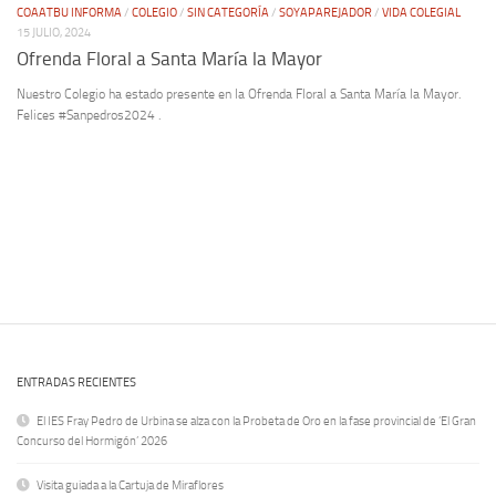
COAATBU INFORMA
/
COLEGIO
/
SIN CATEGORÍA
/
SOYAPAREJADOR
/
VIDA COLEGIAL
15 JULIO, 2024
Ofrenda Floral a Santa María la Mayor
Nuestro Colegio ha estado presente en la Ofrenda Floral a Santa María la Mayor.
Felices #Sanpedros2024 .
ENTRADAS RECIENTES
El IES Fray Pedro de Urbina se alza con la Probeta de Oro en la fase provincial de ‘El Gran
Concurso del Hormigón’ 2026
Visita guiada a la Cartuja de Miraflores