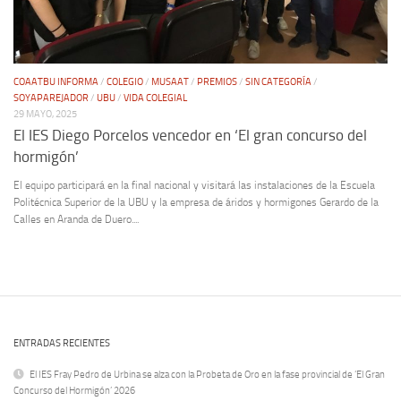
COAATBU INFORMA
/
COLEGIO
/
MUSAAT
/
PREMIOS
/
SIN CATEGORÍA
/
SOYAPAREJADOR
/
UBU
/
VIDA COLEGIAL
29 MAYO, 2025
El IES Diego Porcelos vencedor en ‘El gran concurso del
hormigón’
El equipo participará en la final nacional y visitará las instalaciones de la Escuela
Politécnica Superior de la UBU y la empresa de áridos y hormigones Gerardo de la
Calles en Aranda de Duero....
ENTRADAS RECIENTES
El IES Fray Pedro de Urbina se alza con la Probeta de Oro en la fase provincial de ‘El Gran
Concurso del Hormigón’ 2026