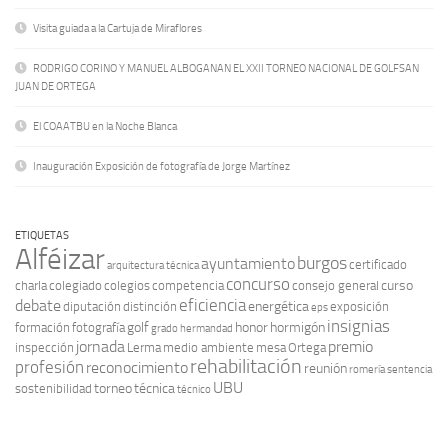
Visita guiada a la Cartuja de Miraflores
RODRIGO CORINO Y MANUEL ALBOGANAN EL XXII TORNEO NACIONAL DE GOLFSAN
JUAN DE ORTEGA
El COAATBU en la Noche Blanca
Inauguración Exposición de fotografía de Jorge Martínez
ETIQUETAS
Alféizar
burgos
ayuntamiento
certificado
arquitectura técnica
concurso
curso
charla
colegiado
colegios
competencia
consejo general
eficiencia
debate
energética
diputación
distinción
exposición
eps
insignias
golf
honor
hormigón
formación
fotografía
grado
hermandad
jornada
premio
inspección
Lerma
medio ambiente
mesa
Ortega
rehabilitación
profesión
reconocimiento
reunión
romería
sentencia
UBU
torneo
técnica
sostenibilidad
técnico