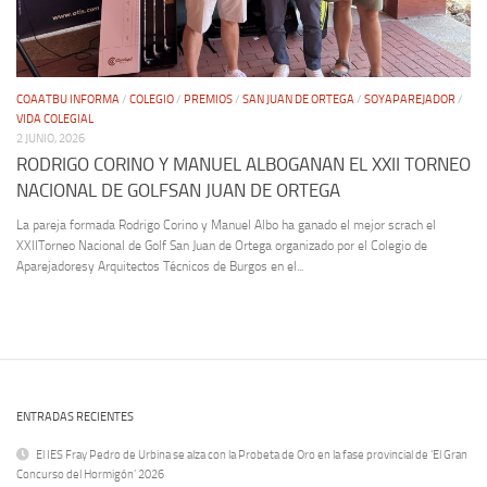
COAATBU INFORMA
/
COLEGIO
/
PREMIOS
/
SAN JUAN DE ORTEGA
/
SOYAPAREJADOR
/
VIDA COLEGIAL
2 JUNIO, 2026
RODRIGO CORINO Y MANUEL ALBOGANAN EL XXII TORNEO
NACIONAL DE GOLFSAN JUAN DE ORTEGA
La pareja formada Rodrigo Corino y Manuel Albo ha ganado el mejor scrach el
XXIITorneo Nacional de Golf San Juan de Ortega organizado por el Colegio de
Aparejadoresy Arquitectos Técnicos de Burgos en el...
ENTRADAS RECIENTES
El IES Fray Pedro de Urbina se alza con la Probeta de Oro en la fase provincial de ‘El Gran
Concurso del Hormigón’ 2026