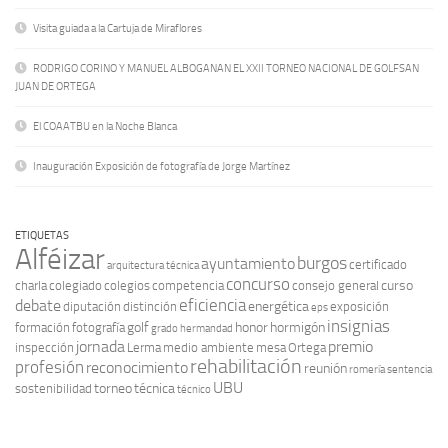
Visita guiada a la Cartuja de Miraflores
RODRIGO CORINO Y MANUEL ALBOGANAN EL XXII TORNEO NACIONAL DE GOLFSAN
JUAN DE ORTEGA
El COAATBU en la Noche Blanca
Inauguración Exposición de fotografía de Jorge Martínez
ETIQUETAS
Alféizar
burgos
ayuntamiento
certificado
arquitectura técnica
concurso
curso
charla
colegiado
colegios
competencia
consejo general
eficiencia
debate
energética
diputación
distinción
exposición
eps
insignias
golf
honor
hormigón
formación
fotografía
grado
hermandad
jornada
premio
inspección
Lerma
medio ambiente
mesa
Ortega
rehabilitación
profesión
reconocimiento
reunión
romería
sentencia
UBU
torneo
técnica
sostenibilidad
técnico