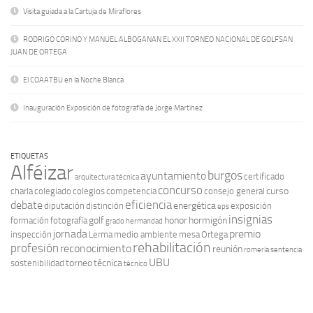
Visita guiada a la Cartuja de Miraflores
RODRIGO CORINO Y MANUEL ALBOGANAN EL XXII TORNEO NACIONAL DE GOLFSAN
JUAN DE ORTEGA
El COAATBU en la Noche Blanca
Inauguración Exposición de fotografía de Jorge Martínez
ETIQUETAS
Alféizar
burgos
ayuntamiento
certificado
arquitectura técnica
concurso
curso
charla
colegiado
colegios
competencia
consejo general
eficiencia
debate
energética
diputación
distinción
exposición
eps
insignias
golf
honor
hormigón
formación
fotografía
grado
hermandad
jornada
premio
inspección
Lerma
medio ambiente
mesa
Ortega
rehabilitación
profesión
reconocimiento
reunión
romería
sentencia
UBU
torneo
técnica
sostenibilidad
técnico