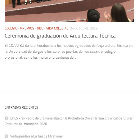
COLEGIO
/
PREMIOS
/
UBU
/
VIDA COLEGIAL
24 OCTUBRE, 2023
Ceremonia de graduación de Arquitectura Técnica
El COAATBU da la enhorabuena a los nuevos egresados de Arquitectura Técnica en
la Universidad de Burgos y les abre las puertas de «su casa», el colegio
profesional, como les indicó el presidente del...
ENTRADAS RECIENTES
El IES Fray Pedro de Urbina se alza con la Probeta de Oro en la fase provincial de ‘El Gran
Concurso del Hormigón’ 2026
Visita guiada a la Cartuja de Miraflores