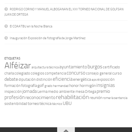
RODRIGO CORINO Y MANUEL ALBOGANAN EL XXII TORNEO NACIONAL DE GOLFSAN
JUAN DE ORTEGA
El COAATBU en la Noche Blanca
Inauguración Exposición de fotografía de Jorge Martínez
ETIQUETAS
Alféizar
burgos
ayuntamiento
certificado
arquitectura técnica
concurso
curso
charla
colegiado
colegios
competencia
consejo general
eficiencia
debate
energética
diputación
distinción
exposición
eps
insignias
golf
honor
hormigón
formación
fotografía
grado
hermandad
jornada
premio
inspección
Lerma
medio ambiente
mesa
Ortega
rehabilitación
profesión
reconocimiento
reunión
romería
sentencia
UBU
torneo
técnica
sostenibilidad
técnico