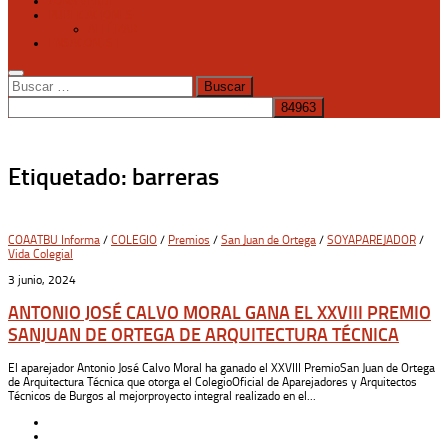
ZONA VERDE
PUBLICACIONES
ALFÉIZAR
ENSACON, S.L.
Buscar:
Etiquetado:
barreras
COAATBU Informa
/
COLEGIO
/
Premios
/
San Juan de Ortega
/
SOYAPAREJADOR
/
Vida Colegial
3 junio, 2024
ANTONIO JOSÉ CALVO MORAL GANA EL XXVIII PREMIO
SANJUAN DE ORTEGA DE ARQUITECTURA TÉCNICA
El aparejador Antonio José Calvo Moral ha ganado el XXVIII PremioSan Juan de Ortega
de Arquitectura Técnica que otorga el ColegioOficial de Aparejadores y Arquitectos
Técnicos de Burgos al mejorproyecto integral realizado en el...