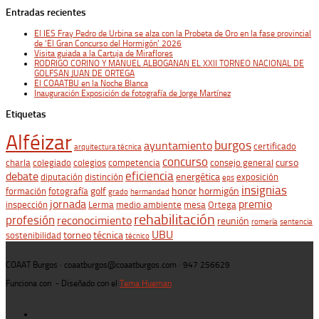
Entradas recientes
El IES Fray Pedro de Urbina se alza con la Probeta de Oro en la fase provincial
de ‘El Gran Concurso del Hormigón’ 2026
Visita guiada a la Cartuja de Miraflores
RODRIGO CORINO Y MANUEL ALBOGANAN EL XXII TORNEO NACIONAL DE
GOLFSAN JUAN DE ORTEGA
El COAATBU en la Noche Blanca
Inauguración Exposición de fotografía de Jorge Martínez
Etiquetas
Alféizar
burgos
ayuntamiento
certificado
arquitectura técnica
concurso
curso
charla
colegiado
colegios
competencia
consejo general
eficiencia
debate
energética
diputación
distinción
exposición
eps
insignias
golf
honor
hormigón
formación
fotografía
grado
hermandad
jornada
premio
inspección
Lerma
medio ambiente
mesa
Ortega
rehabilitación
profesión
reconocimiento
reunión
romería
sentencia
UBU
torneo
técnica
sostenibilidad
técnico
COAAT Burgos · coaatburgos@coaatburgos.com · 947 256629
Funciona con
- Diseñado con el
Tema Hueman