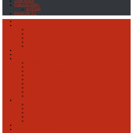
ZONA VERDE
PUBLICACIONES
ALFÉIZAR
ENSACON, S.L.
INICIO
COLEGIO
PRESENTACIÓN
COLEGIACIÓN
PORTAL DE TRANSPARENCIA
HOJA DE MATERIALES
DESCARGA DE IMPRESOS
COLEGIADOS
iCOLEGIA
GABINETE TECNICO
FORMACION
ENLACES
DESCARGA DE FICHEROS
GML WEB
NORMATIVA
PRÉSTAMO de APARATOS
AGENDA COLEGIAL
NOVEDADES
HOJA MATERIALES
ACTIVATIE
FORMACIÓN
NOTICIAS
PUBLICACIONES
CONSULTAS TÉCNICAS
TRABAJO
FORMACION
PRÉSTAMO de APARATOS