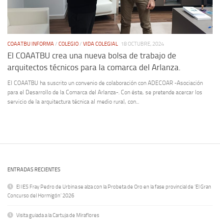
COAATBU INFORMA
/
COLEGIO
/
VIDA COLEGIAL
18 OCTUBRE, 2024
El COAATBU crea una nueva bolsa de trabajo de
arquitectos técnicos para la comarca del Arlanza.
El COAATBU ha suscrito un convenio de colaboración con ADECOAR -Asociación
para el Desarrollo de la Comarca del Arlanza-. Con éste, se pretende acercar los
servicio de la arquitectura técnica al medio rural, con...
ENTRADAS RECIENTES
El IES Fray Pedro de Urbina se alza con la Probeta de Oro en la fase provincial de ‘El Gran
Concurso del Hormigón’ 2026
Visita guiada a la Cartuja de Miraflores