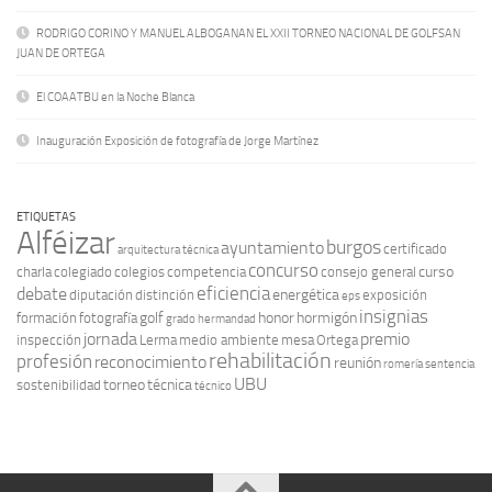
RODRIGO CORINO Y MANUEL ALBOGANAN EL XXII TORNEO NACIONAL DE GOLFSAN
JUAN DE ORTEGA
El COAATBU en la Noche Blanca
Inauguración Exposición de fotografía de Jorge Martínez
ETIQUETAS
Alféizar
burgos
ayuntamiento
certificado
arquitectura técnica
concurso
curso
charla
colegiado
colegios
competencia
consejo general
eficiencia
debate
energética
diputación
distinción
exposición
eps
insignias
golf
honor
hormigón
formación
fotografía
grado
hermandad
jornada
premio
inspección
Lerma
medio ambiente
mesa
Ortega
rehabilitación
profesión
reconocimiento
reunión
romería
sentencia
UBU
torneo
técnica
sostenibilidad
técnico