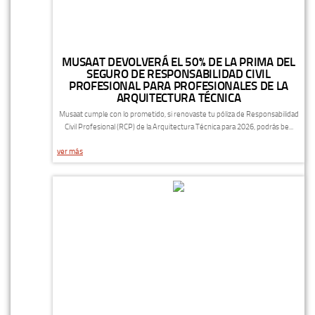
MUSAAT DEVOLVERÁ EL 50% DE LA PRIMA DEL
SEGURO DE RESPONSABILIDAD CIVIL
PROFESIONAL PARA PROFESIONALES DE LA
ARQUITECTURA TÉCNICA
Musaat cumple con lo prometido, si renovaste tu póliza de Responsabilidad
Civil Profesional (RCP) de la Arquitectura Técnica para 2026, podrás be...
ver más