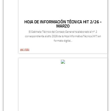
HOJA DE INFORMACIÓN TÉCNICA HIT 2/26 -
MARZO
El Gabinete Técnico del Consejo General ha elaborado el nº. 2
correspondiente al año 2026 de la Hoja Informativa Técnica (HIT) en
formato digital,...
ver más