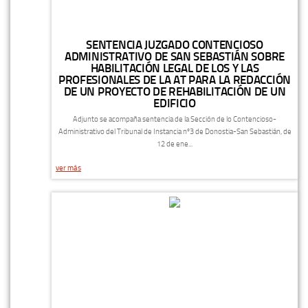
SENTENCIA JUZGADO CONTENCIOSO
ADMINISTRATIVO DE SAN SEBASTIÁN SOBRE
HABILITACIÓN LEGAL DE LOS Y LAS
PROFESIONALES DE LA AT PARA LA REDACCIÓN
DE UN PROYECTO DE REHABILITACIÓN DE UN
EDIFICIO
Adjunto se acompaña sentencia de la Sección de lo Contencioso-
Administrativo del Tribunal de Instancia nº3 de Donostia-San Sebastián, de
12 de ene...
ver más