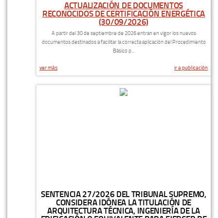
ACTUALIZACIÓN DE DOCUMENTOS
RECONOCIDOS DE CERTIFICACIÓN ENERGÉTICA
(30/09/2026)
A partir del 30 de septiembre de 2026 entran en vigor los nuevos
documentos destinados a facilitar la correcta aplicación del Procedimiento
Básico p...
ver más
ir a publicación
SENTENCIA 27/2026 DEL TRIBUNAL SUPREMO,
CONSIDERA IDÓNEA LA TITULACIÓN DE
ARQUITECTURA TÉCNICA, INGENIERÍA DE LA