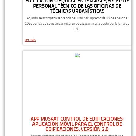
EDIFICACIÓN O EQUIVALENTE PARA EJERCER DE
PERSONAL TÉCNICO DE LAS OFICINAS DE
TÉCNICAS URBANÍSTICAS
Adjunto se acompaña sentencia del Tribunal Supremo de 19 de enero de
2026 por la que se estima el recurso de casación interpuesto por la Junta de
Ex...
ver más
APP MUSAAT CONTROL DE EDIFICACIONES:
APLICACIÓN MÓVIL PARA EL CONTROL DE
EDIFICACIONES. VERSIÓN 2.0