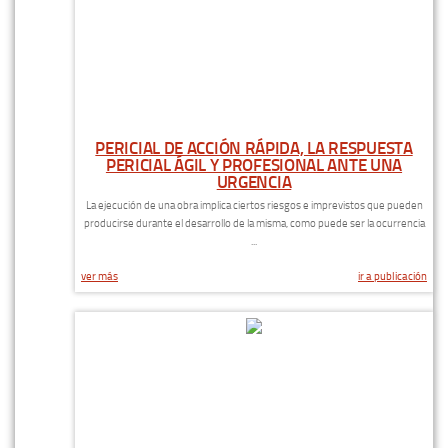
PERICIAL DE ACCIÓN RÁPIDA, LA RESPUESTA
PERICIAL ÁGIL Y PROFESIONAL ANTE UNA
URGENCIA
La ejecución de una obra implica ciertos riesgos e imprevistos que pueden
producirse durante el desarrollo de la misma, como puede ser la ocurrencia
...
ver más
ir a publicación