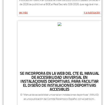
Publicado el nuevo Plan Estatal de Vivienda 2026-2030 El pasado 24 de abril
de 2026 se publicó en el BOE el Real Decreto 326/2026, que regula el mar...
ver más
ir a publicación
SE INCORPORA EN LA WEB DEL CTE EL MANUAL
DE ACCESIBILIDAD UNIVERSAL EN
INSTALACIONES DEPORTIVAS, PARA FACILITAR
EL DISEÑO DE INSTALACIONES DEPORTIVAS
ACCESIBLES
El “Manual de accesibilidad universal en instalaciones deportivas” (MAUID)
es una publicación del Comité Paralímpico Español, con el patrocini...