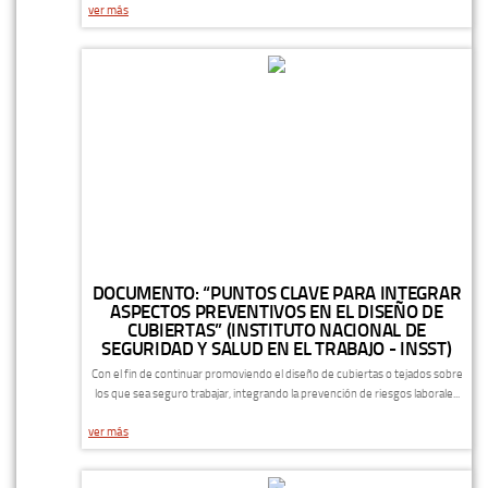
ver más
DOCUMENTO: “PUNTOS CLAVE PARA INTEGRAR
ASPECTOS PREVENTIVOS EN EL DISEÑO DE
CUBIERTAS” (INSTITUTO NACIONAL DE
SEGURIDAD Y SALUD EN EL TRABAJO - INSST)
Con el fin de continuar promoviendo el diseño de cubiertas o tejados sobre
los que sea seguro trabajar, integrando la prevención de riesgos laborale...
ver más