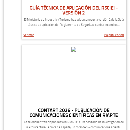
GUÍA TÉCNICA DE APLICACIÓN DEL RSCIEI -
VERSIÓN 2
El Ministerio de Industria y Turismo ha dado a conocer la versión 2 de la Guía
técnica de aplicación del Reglamento de Seguridad contra Incendios ...
ver más
ir a publicación
CONTART 2026 - PUBLICACIÓN DE
COMUNICACIONES CIENTÍFICAS EN RIARTE
Ya se encuentran disponibles en RIARTE, el Repositorio de Investigación de
la Arquitectura Técnica de España, un total de 94 comunicaciones cientí...