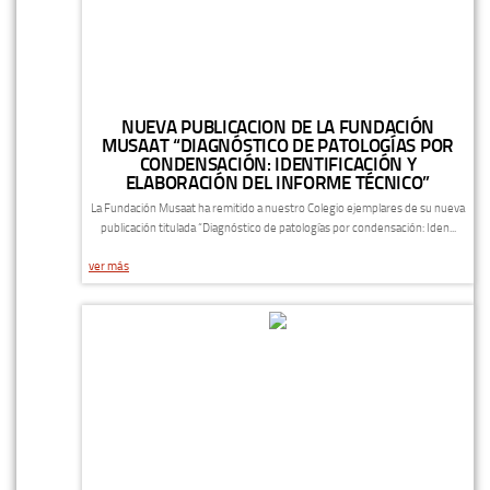
NUEVA PUBLICACION DE LA FUNDACIÓN
MUSAAT “DIAGNÓSTICO DE PATOLOGÍAS POR
CONDENSACIÓN: IDENTIFICACIÓN Y
ELABORACIÓN DEL INFORME TÉCNICO”
La Fundación Musaat ha remitido a nuestro Colegio ejemplares de su nueva
publicación titulada “Diagnóstico de patologías por condensación: Iden...
ver más