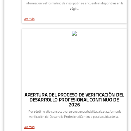
información y el formulario de inscripción se encuentran disponibles en la
págin...
ver más
APERTURA DEL PROCESO DE VERIFICACIÓN DEL
DESARROLLO PROFESIONAL CONTINUO DE
2026
Por séptimo año consecutivo, se encuentra habilitada la plataforma de
verificación del Desarrollo Profesional Continuo para la subida de la...
ver más