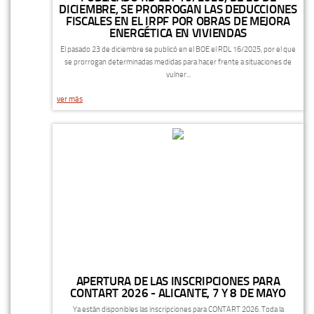
DICIEMBRE, SE PRORROGAN LAS DEDUCCIONES
FISCALES EN EL IRPF POR OBRAS DE MEJORA
ENERGÉTICA EN VIVIENDAS
El pasado 23 de diciembre se publicó en el BOE el RDL 16/2025, por el que
se prorrogan determinadas medidas para hacer frente a situaciones de
vulner...
ver más
APERTURA DE LAS INSCRIPCIONES PARA
CONTART 2026 - ALICANTE, 7 Y 8 DE MAYO
Ya están disponibles las inscripciones para CONTART 2026. Toda la