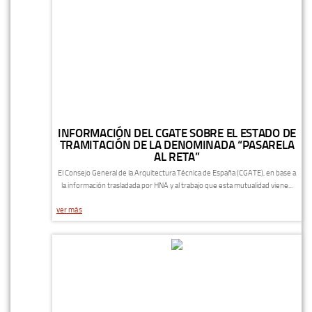
INFORMACIÓN DEL CGATE SOBRE EL ESTADO DE
TRAMITACIÓN DE LA DENOMINADA “PASARELA
AL RETA”
El Consejo General de la Arquitectura Técnica de España (CGATE), en base a
la información trasladada por HNA y al trabajo que esta mutualidad viene...
ver más