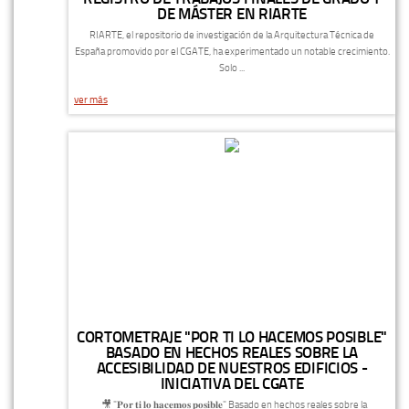
DE MÁSTER EN RIARTE
RIARTE, el repositorio de investigación de la Arquitectura Técnica de
España promovido por el CGATE, ha experimentado un notable crecimiento.
Solo ...
ver más
CORTOMETRAJE "POR TI LO HACEMOS POSIBLE"
BASADO EN HECHOS REALES SOBRE LA
ACCESIBILIDAD DE NUESTROS EDIFICIOS -
INICIATIVA DEL CGATE
🎥 "𝐏𝐨𝐫 𝐭𝐢 𝐥𝐨 𝐡𝐚𝐜𝐞𝐦𝐨𝐬 𝐩𝐨𝐬𝐢𝐛𝐥𝐞" Basado en hechos reales sobre la