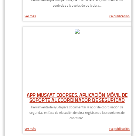
Herramienta que nos permite, de una manera fácil, documentar los
controles y la evolución de la obra....
ver más
ir a publicación
APP MUSAAT COORGES: APLICACIÓN MÓVIL DE
SOPORTE AL COORDINADOR DE SEGURIDAD
Herramienta de ayuda para documentar la labor de coordinación de
seguridad en fase de ejecución de obra, registrando las reuniones de
coordinac...
ver más
ir a publicación