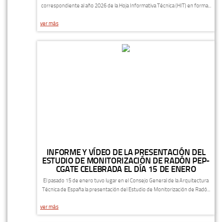
correspondiente al año 2026 de la Hoja Informativa Técnica (HIT) en forma...
ver más
INFORME Y VÍDEO DE LA PRESENTACIÓN DEL
ESTUDIO DE MONITORIZACIÓN DE RADÓN PEP-
CGATE CELEBRADA EL DÍA 15 DE ENERO
El pasado 15 de enero tuvo lugar en el Consejo General de la Arquitectura
Técnica de España la presentación del Estudio de Monitorización de Radó...
ver más