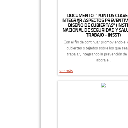
DOCUMENTO: “PUNTOS CLAVE
INTEGRAR ASPECTOS PREVENTIV
DISEÑO DE CUBIERTAS” (INST
NACIONAL DE SEGURIDAD Y SALU
TRABAJO - INSST)
Con el fin de continuar promoviendo el
cubiertas o tejados sobre los que se
trabajar, integrando la prevención de
laborale...
ver más