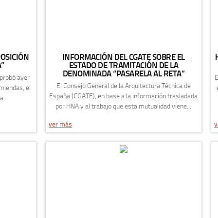
OSICIÓN
INFORMACIÓN DEL CGATE SOBRE EL
A”
ESTADO DE TRAMITACIÓN DE LA
DENOMINADA “PASARELA AL RETA”
aprobó ayer
E
El Consejo General de la Arquitectura Técnica de
nmiendas, el
España (CGATE), en base a la información trasladada
...
por HNA y al trabajo que esta mutualidad viene...
ver más
v