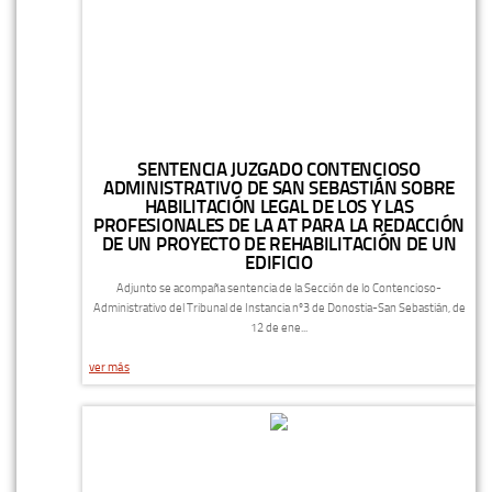
SENTENCIA JUZGADO CONTENCIOSO
ADMINISTRATIVO DE SAN SEBASTIÁN SOBRE
HABILITACIÓN LEGAL DE LOS Y LAS
PROFESIONALES DE LA AT PARA LA REDACCIÓN
DE UN PROYECTO DE REHABILITACIÓN DE UN
EDIFICIO
Adjunto se acompaña sentencia de la Sección de lo Contencioso-
Administrativo del Tribunal de Instancia nº3 de Donostia-San Sebastián, de
12 de ene...
ver más