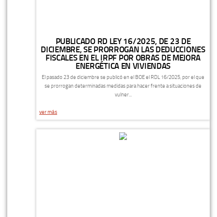
PUBLICADO RD LEY 16/2025, DE 23 DE
DICIEMBRE, SE PRORROGAN LAS DEDUCCIONES
FISCALES EN EL IRPF POR OBRAS DE MEJORA
ENERGÉTICA EN VIVIENDAS
El pasado 23 de diciembre se publicó en el BOE el RDL 16/2025, por el que
se prorrogan determinadas medidas para hacer frente a situaciones de
vulner...
ver más