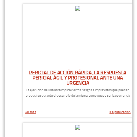
PERICIAL DE ACCIÓN RÁPIDA, LA RESPUESTA
PERICIAL ÁGIL Y PROFESIONAL ANTE UNA
URGENCIA
La ejecución de una obra implica ciertos riesgos e imprevistos que pueden
producirse durante el desarrollo de la misma, como puede ser la ocurrencia
...
ver más
ir a publicación