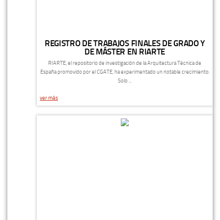
REGISTRO DE TRABAJOS FINALES DE GRADO Y
DE MÁSTER EN RIARTE
RIARTE, el repositorio de investigación de la Arquitectura Técnica de
España promovido por el CGATE, ha experimentado un notable crecimiento.
Solo ...
ver más