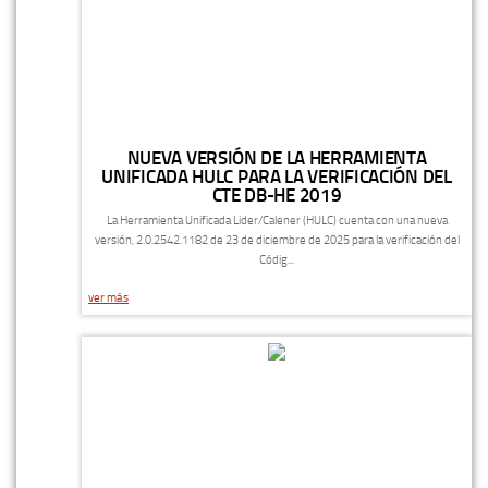
NUEVA VERSIÓN DE LA HERRAMIENTA
UNIFICADA HULC PARA LA VERIFICACIÓN DEL
CTE DB-HE 2019
La Herramienta Unificada Lider/Calener (HULC) cuenta con una nueva
versión, 2.0.2542.1182 de 23 de diciembre de 2025 para la verificación del
Códig...
ver más