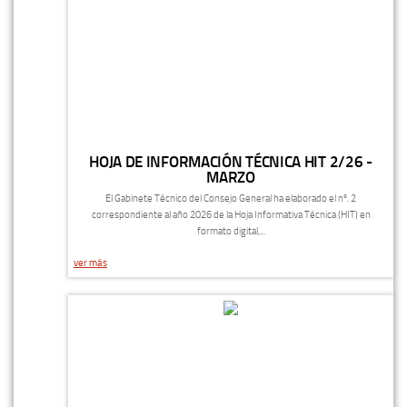
HOJA DE INFORMACIÓN TÉCNICA HIT 2/26 -
MARZO
El Gabinete Técnico del Consejo General ha elaborado el nº. 2
correspondiente al año 2026 de la Hoja Informativa Técnica (HIT) en
formato digital,...
ver más