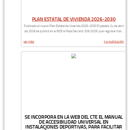
PLAN ESTATAL DE VIVIENDA 2026-2030
Publicado el nuevo Plan Estatal de Vivienda 2026-2030 El pasado 24 de abril
de 2026 se publicó en el BOE el Real Decreto 326/2026, que regula el mar...
ver más
ir a publicación
SE INCORPORA EN LA WEB DEL CTE EL MANUAL
DE ACCESIBILIDAD UNIVERSAL EN
INSTALACIONES DEPORTIVAS, PARA FACILITAR