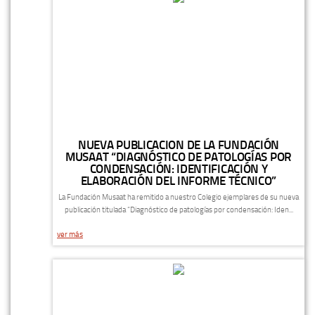
NUEVA PUBLICACION DE LA FUNDACIÓN
MUSAAT “DIAGNÓSTICO DE PATOLOGÍAS POR
CONDENSACIÓN: IDENTIFICACIÓN Y
ELABORACIÓN DEL INFORME TÉCNICO”
La Fundación Musaat ha remitido a nuestro Colegio ejemplares de su nueva
publicación titulada “Diagnóstico de patologías por condensación: Iden...
ver más