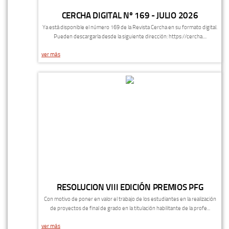
CERCHA DIGITAL Nº 169 - JULIO 2026
Ya está disponible el número 169 de la Revista Cercha en su formato digital.
Pueden descargarla desde la siguiente dirección: https://cercha....
ver más
RESOLUCION VIII EDICIÓN PREMIOS PFG
Con motivo de poner en valor el trabajo de los estudiantes en la realización
de proyectos de final de grado en la titulación habilitante de la profe...
ver más