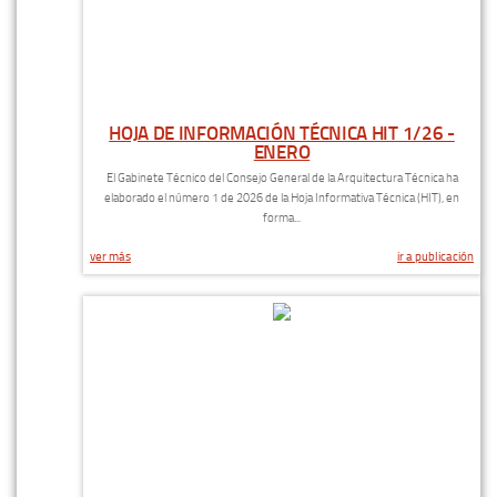
HOJA DE INFORMACIÓN TÉCNICA HIT 1/26 -
ENERO
El Gabinete Técnico del Consejo General de la Arquitectura Técnica ha
elaborado el número 1 de 2026 de la Hoja Informativa Técnica (HIT), en
forma...
ver más
ir a publicación