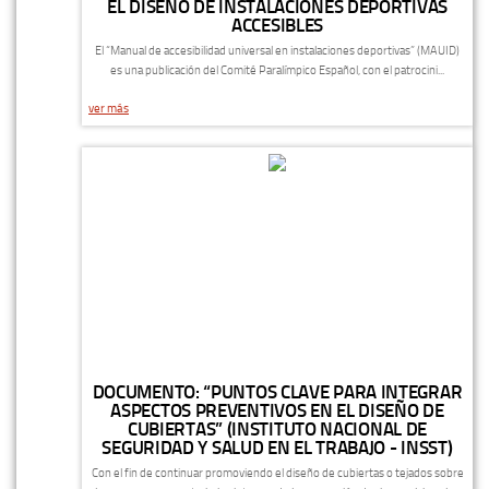
EL DISEÑO DE INSTALACIONES DEPORTIVAS
ACCESIBLES
El “Manual de accesibilidad universal en instalaciones deportivas” (MAUID)
es una publicación del Comité Paralímpico Español, con el patrocini...
ver más
DOCUMENTO: “PUNTOS CLAVE PARA INTEGRAR
ASPECTOS PREVENTIVOS EN EL DISEÑO DE
CUBIERTAS” (INSTITUTO NACIONAL DE
SEGURIDAD Y SALUD EN EL TRABAJO - INSST)
Con el fin de continuar promoviendo el diseño de cubiertas o tejados sobre