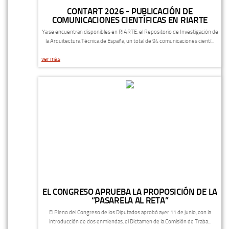
CONTART 2026 - PUBLICACIÓN DE
COMUNICACIONES CIENTÍFICAS EN RIARTE
Ya se encuentran disponibles en RIARTE, el Repositorio de Investigación de
la Arquitectura Técnica de España, un total de 94 comunicaciones cientí...
ver más
EL CONGRESO APRUEBA LA PROPOSICIÓN DE LA
“PASARELA AL RETA”
El Pleno del Congreso de los Diputados aprobó ayer 11 de junio, con la
introducción de dos enmiendas, el Dictamen de la Comisión de Traba...