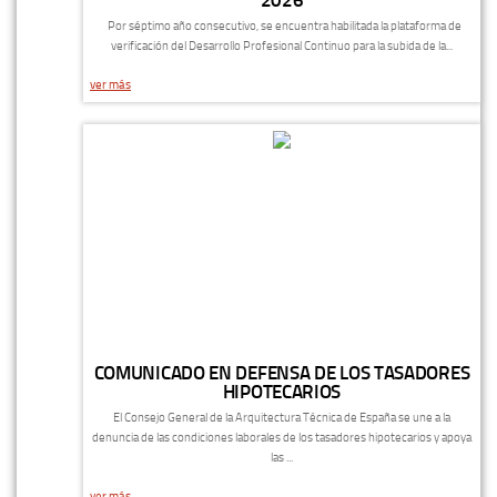
Por séptimo año consecutivo, se encuentra habilitada la plataforma de
verificación del Desarrollo Profesional Continuo para la subida de la...
ver más
COMUNICADO EN DEFENSA DE LOS TASADORES
HIPOTECARIOS
El Consejo General de la Arquitectura Técnica de España se une a la
denuncia de las condiciones laborales de los tasadores hipotecarios y apoya
las ...
ver más