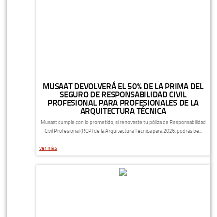
MUSAAT DEVOLVERÁ EL 50% DE LA PRIMA DEL
SEGURO DE RESPONSABILIDAD CIVIL
PROFESIONAL PARA PROFESIONALES DE LA
ARQUITECTURA TÉCNICA
Musaat cumple con lo prometido, si renovaste tu póliza de Responsabilidad
Civil Profesional (RCP) de la Arquitectura Técnica para 2026, podrás be...
ver más