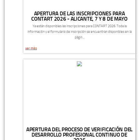
APERTURA DE LAS INSCRIPCIONES PARA
CONTART 2026 - ALICANTE, 7 Y 8 DE MAYO
Ya están disponibles las inscripciones para CONTART 2026. Toda la
información y el formulario de inscripción se encuentran disponibles en la
págin...
ver más
APERTURA DEL PROCESO DE VERIFICACIÓN DEL
DESARROLLO PROFESIONAL CONTINUO DE
2026