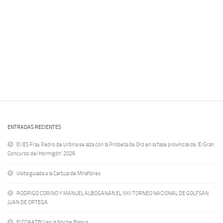
ENTRADAS RECIENTES
El IES Fray Pedro de Urbina se alza con la Probeta de Oro en la fase provincial de ‘El Gran
Concurso del Hormigón’ 2026
Visita guiada a la Cartuja de Miraflores
RODRIGO CORINO Y MANUEL ALBOGANAN EL XXII TORNEO NACIONAL DE GOLFSAN
JUAN DE ORTEGA
El COAATBU en la Noche Blanca