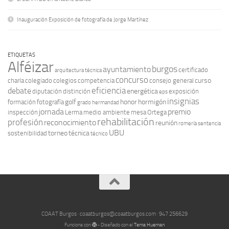
Inauguración Exposición de fotografía de Jorge Martínez
ETIQUETAS
Alféizar
burgos
ayuntamiento
certificado
arquitectura técnica
concurso
curso
charla
colegiado
colegios
competencia
consejo general
eficiencia
debate
energética
diputación
distinción
exposición
eps
insignias
golf
honor
hormigón
formación
fotografía
grado
hermandad
jornada
premio
inspección
Lerma
medio ambiente
mesa
Ortega
rehabilitación
profesión
reconocimiento
reunión
romería
sentencia
UBU
torneo
técnica
sostenibilidad
técnico
COAAT Burgos · coaatburgos@coaatburgos.com · 947 256629
Funciona con
- Diseñado con el
Tema Hueman