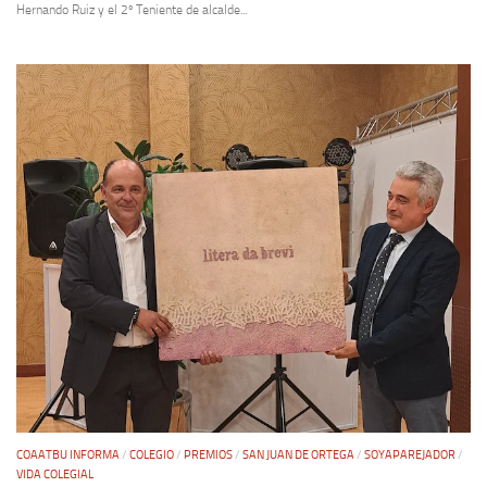
Hernando Ruiz y el 2º Teniente de alcalde...
COAATBU INFORMA
/
COLEGIO
/
PREMIOS
/
SAN JUAN DE ORTEGA
/
SOYAPAREJADOR
/
VIDA COLEGIAL