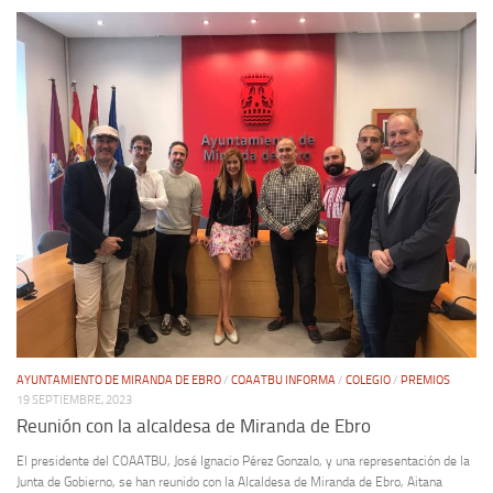
AYUNTAMIENTO DE MIRANDA DE EBRO
/
COAATBU INFORMA
/
COLEGIO
/
PREMIOS
19 SEPTIEMBRE, 2023
Reunión con la alcaldesa de Miranda de Ebro
El presidente del COAATBU, José Ignacio Pérez Gonzalo, y una representación de la
Junta de Gobierno, se han reunido con la Alcaldesa de Miranda de Ebro, Aitana