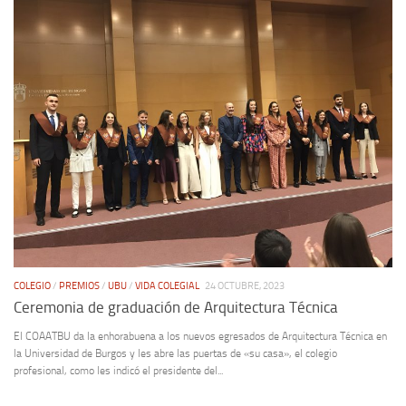
COLEGIO
/
PREMIOS
/
UBU
/
VIDA COLEGIAL
24 OCTUBRE, 2023
Ceremonia de graduación de Arquitectura Técnica
El COAATBU da la enhorabuena a los nuevos egresados de Arquitectura Técnica en
la Universidad de Burgos y les abre las puertas de «su casa», el colegio
profesional, como les indicó el presidente del...