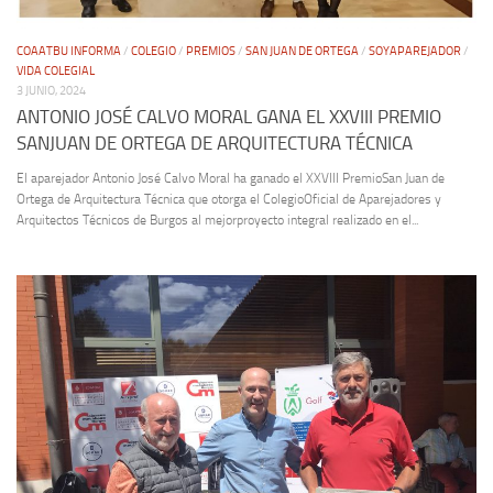
COAATBU INFORMA
/
COLEGIO
/
PREMIOS
/
SAN JUAN DE ORTEGA
/
SOYAPAREJADOR
/
VIDA COLEGIAL
3 JUNIO, 2024
ANTONIO JOSÉ CALVO MORAL GANA EL XXVIII PREMIO
SANJUAN DE ORTEGA DE ARQUITECTURA TÉCNICA
El aparejador Antonio José Calvo Moral ha ganado el XXVIII PremioSan Juan de
Ortega de Arquitectura Técnica que otorga el ColegioOficial de Aparejadores y
Arquitectos Técnicos de Burgos al mejorproyecto integral realizado en el...