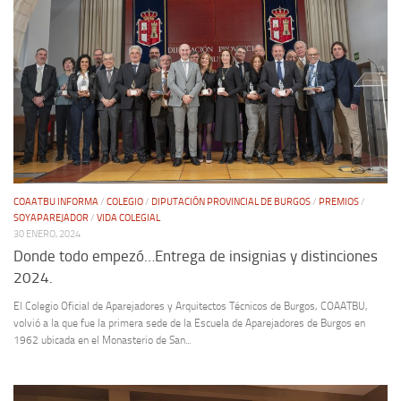
COAATBU INFORMA
/
COLEGIO
/
DIPUTACIÓN PROVINCIAL DE BURGOS
/
PREMIOS
/
SOYAPAREJADOR
/
VIDA COLEGIAL
30 ENERO, 2024
Donde todo empezó…Entrega de insignias y distinciones
2024.
El Colegio Oficial de Aparejadores y Arquitectos Técnicos de Burgos, COAATBU,
volvió a la que fue la primera sede de la Escuela de Aparejadores de Burgos en
1962 ubicada en el Monasterio de San...