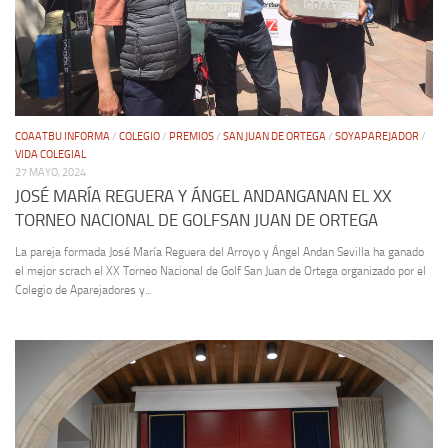
COAATBU INFORMA
/
COLEGIO
/
PREMIOS
/
SAN JUAN DE ORTEGA
/
SOYAPAREJADOR
/
VIDA COLEGIAL
27 MAYO, 2024
JOSÉ MARÍA REGUERA Y ÁNGEL ANDANGANAN EL XX
TORNEO NACIONAL DE GOLFSAN JUAN DE ORTEGA
La pareja formada José María Reguera del Arroyo y Ángel Andan Sevilla ha ganado
el mejor scrach el XX Torneo Nacional de Golf San Juan de Ortega organizado por el
Colegio de Aparejadores y...