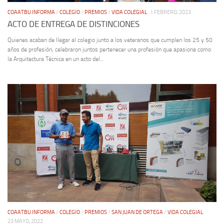
COAATBU INFORMA
/
COLEGIO
/
PREMIOS
/
VIDA COLEGIAL
1 FEBRERO, 2023
ACTO DE ENTREGA DE DISTINCIONES
Quienes acaban de llegar al colegio junto a los veteranos que cumplen los 25 y 50
años de profesión, celebraron juntos pertenecer una profesión que apasiona como
la Arquitectura Técnica en un acto del...
COAATBU INFORMA
/
COLEGIO
/
PREMIOS
/
SAN JUAN DE ORTEGA
/
VIDA COLEGIAL
23 MAYO, 2022