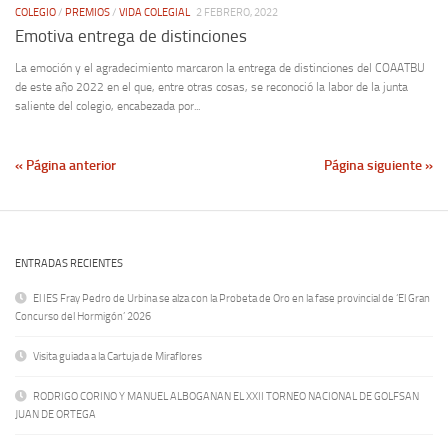
COLEGIO
/
PREMIOS
/
VIDA COLEGIAL
2 FEBRERO, 2022
Emotiva entrega de distinciones
La emoción y el agradecimiento marcaron la entrega de distinciones del COAATBU
de este año 2022 en el que, entre otras cosas, se reconoció la labor de la junta
saliente del colegio, encabezada por...
« Página anterior
Página siguiente »
ENTRADAS RECIENTES
El IES Fray Pedro de Urbina se alza con la Probeta de Oro en la fase provincial de ‘El Gran
Concurso del Hormigón’ 2026
Visita guiada a la Cartuja de Miraflores
RODRIGO CORINO Y MANUEL ALBOGANAN EL XXII TORNEO NACIONAL DE GOLFSAN
JUAN DE ORTEGA