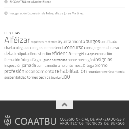
El COAATBU en la Noche Blanca
Inauguración Exposición de fotografía de Jorge Martínez
ETIQUETAS
Alféizar
burgos
ayuntamiento
certificado
arquitectura técnica
concurso
curso
charla
colegiado
colegios
competencia
consejo general
eficiencia
debate
energética
diputación
distinción
exposición
eps
insignias
golf
honor
hormigón
formación
fotografía
grado
hermandad
jornada
premio
inspección
Lerma
medio ambiente
mesa
Ortega
rehabilitación
profesión
reconocimiento
reunión
romería
sentencia
UBU
torneo
técnica
sostenibilidad
técnico