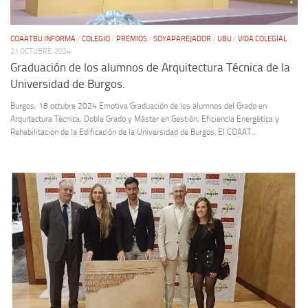
COAATBU INFORMA
/
COLEGIO
/
PREMIOS
/
SOYAPAREJADOR
/
UBU
/
VIDA COLEGIAL
21 OCTUBRE, 2024
Graduación de los alumnos de Arquitectura Técnica de la
Universidad de Burgos.
Burgos, 18 octubre 2024 Emotiva Graduación de los alumnos del Grado en
Arquitectura Técnica, Doble Grado y Máster en Gestión, Eficiencia Energética y
Rehabilitación de la Edificación de la Universidad de Burgos. El COAAT...