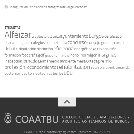
Inauguración Exposición de fotografía de Jorge Martínez
ETIQUETAS
Alféizar
burgos
ayuntamiento
certificado
arquitectura técnica
concurso
curso
charla
colegiado
colegios
competencia
consejo general
eficiencia
debate
energética
diputación
distinción
exposición
eps
insignias
golf
honor
hormigón
formación
fotografía
grado
hermandad
jornada
premio
inspección
Lerma
medio ambiente
mesa
Ortega
rehabilitación
profesión
reconocimiento
reunión
romería
sentencia
UBU
torneo
técnica
sostenibilidad
técnico
COAAT Burgos · coaatburgos@coaatburgos.com · 947 256629