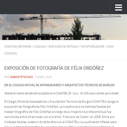
Saltar al contenido
COAATBU INFORMA
/
COLEGIO
/
SAN JUAN DE ORTEGA
/
SOYAPAREJADOR
/
VIDA
COLEGIAL
EXPOSICIÓN DE FOTOGRAFÍA DE FÉLIX ORDÓÑEZ
POR
GABINETETECNICO
·
2 JUNIO, 2025
EN EL COLEGIO OFICIAL DE APAREJADORES Y ARQUITECTOS TÉCNICOS DE BURGOS
Abierta en horario de atención al público en el COAATBU (9-14h y 16-20h salvo viernes por la tarde)
El Colegio Oficial de Aparejadores y Arquitectos Técnicos de Burgos (COAATBU) acoge la
exposición de fotografía de Félix Ordóñez. La muestra recorre distintas facetas del
trabajo fotográfico de Félix Ordóñez a lo largo de su trayectoria profesional que fue
reconocida, entre otras cosas, con el premio “Francisco de Cossio” en 2005. Entre sus
múltiples facetas, colaboró durante años con el COAATBU y su publicación Alféizar para