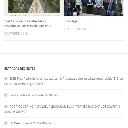
“Sueño proyectos sostenibles y
Todo llega
respetuosos con el medio ambiente”
23 FEBRERO, 2022
8 OCTUBRE, 2019
ENTRADAS RECIENTES
El IES Fray Pedro de Urbina se alza con la Probeta de Oro en la fase provincial de ‘El Gran
Concurso del Hormigón’ 2026
Visita guiada a la Cartuja de Miraflores
RODRIGO CORINO Y MANUEL ALBOGANAN EL XXII TORNEO NACIONAL DE GOLFSAN
JUAN DE ORTEGA
El COAATBU en la Noche Blanca