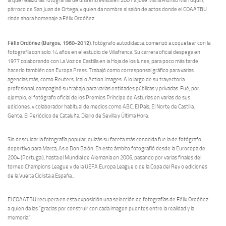
la que realizó las fotografías de una entrevista en 2001 a José María Alonso Marroquín,
párroco de San Juan de Ortega, y quien da nombre al salón de actos donde el COAATBU
rinde ahora homenaje a Félix Ordóñez.
Félix Ordóñez (Burgos, 1960-2012)
, fotógrafo autodidacta, comenzó a coquetear con la
fotografía con solo 14 años en el estudio de Villafranca. Su carrera oficial despega en
1977 colaborando con La Voz de Castilla en la Hoja de los lunes, para poco más tarde
hacerlo también con Europa Press. Trabajó como corresponsal gráfico para varias
agencias más, como Reuters, Ical o Action Images. A lo largo de su trayectoria
profesional, compaginó su trabajo para varias entidades públicas y privadas. Fué, por
ejemplo, el fotógrafo oficial de los Premios Príncipe de Asturias en varias de sus
ediciones, y colaborador habitual de medios como ABC, El País, El Norte de Castilla,
Gente, El Periódico de Cataluña, Diario de Sevilla y Última Hora.
Sin descuidar la fotografía popular, quizás su faceta más conocida fue la de fotógrafo
deportivo para Marca, As o Don Balón. En este ámbito fotografió desde la Eurocopa de
2004 (Portugal), hasta el Mundial de Alemania en 2006, pasando por varias finales del
torneo Champions League y de la UEFA Europa League o de la Copa del Rey o ediciones
de la Vuelta Ciclista a España…
El COAATBU recupera en esta exposición una selección de fotografías de Félix Ordóñez
a quien da las “gracias por construir con cada imagen puentes entre la realidad y la
memoria”.