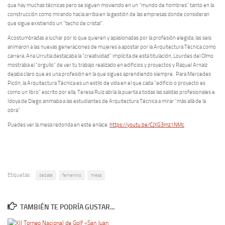
que hay muchas técnicas pero se siguen moviendo en un “mundo de hombres” tanto en la
construcción como mirando hacia arriba en la gestión de las empresas donde consideran
que sigue existiendo un “techo de cristal”.
Acostumbradas a luchar por lo que quieren y apasionadas por la profesión elegida, las seis
animaron a las nuevas generaciones de mujeres a apostar por la Arquitectura Técnica como
carrera. Ana Urrutia destacaba la “creatividad” implícita de esta titulación, Lourdes del Olmo
mostraba el “orgullo” de ver tu trabajo realizado en edificios y proyectos y Raquel Arnaiz
dejaba claro que es una profesión en la que sigues aprendiendo siempre. Para Mercedes
Picón, la Arquitectura Técnica es un estilo de vida en el que cada “edificio o proyecto es
como un libro” escrito por ella, Teresa Ruiz abría la puerta a todas las salidas profesionales e
Idoya de Diego animaba a las estudiantes de Arquitectura Técnica a mirar “más allá de la
obra”
Puedes ver la mesa redonda en este enlace:
https://youtu.be/CJXG3mz1NMc
Etiquetas:
debate
femenino
mesa
TAMBIÉN TE PODRÍA GUSTAR...