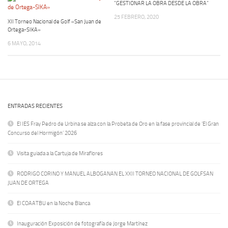
“GESTIONAR LA OBRA DESDE LA OBRA”
25 FEBRERO, 2020
XII Torneo Nacional de Golf «San Juan de
Ortega-SIKA»
6 MAYO, 2014
ENTRADAS RECIENTES
El IES Fray Pedro de Urbina se alza con la Probeta de Oro en la fase provincial de ‘El Gran
Concurso del Hormigón’ 2026
Visita guiada a la Cartuja de Miraflores
RODRIGO CORINO Y MANUEL ALBOGANAN EL XXII TORNEO NACIONAL DE GOLFSAN
JUAN DE ORTEGA
El COAATBU en la Noche Blanca
Inauguración Exposición de fotografía de Jorge Martínez