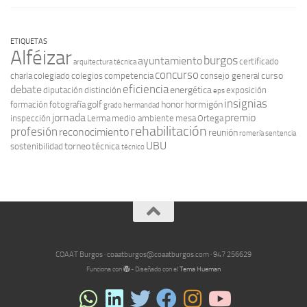
ETIQUETAS
Alféizar
burgos
ayuntamiento
certificado
arquitectura técnica
concurso
curso
charla
colegiado
colegios
competencia
consejo general
eficiencia
debate
energética
diputación
distinción
exposición
eps
insignias
golf
honor
hormigón
formación
fotografía
grado
hermandad
jornada
premio
inspección
Lerma
medio ambiente
mesa
Ortega
rehabilitación
profesión
reconocimiento
reunión
romería
sentencia
UBU
torneo
técnica
sostenibilidad
técnico
COAAT Burgos · coaatburgos@coaatburgos.com · 947 256629
Funciona con
- Diseñado con el
Tema Hueman