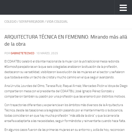
Saltar al contenido
COLEGIO
/
SOYAPAREJADOR
/
VIDA COLEGIAL
ARQUITECTURA TÉCNICA EN FEMENINO: Mirando más allá
de la obra
POR
GABINETETECNICO
·
10 MARZO, 2025
El COAATBU celebró el día internacional de la mujer con la ya tradicional mesa redonda
#SomosAparejadoras en la que seis colegiadas analizaron la situación de la profesión,
destacaron su versatilidad, visibilizaron la evolución de las mujeres en el sector y señalaron
que todavía existe un techo de cristal y mucho camino en el que seguir avanzando.
Ana Urrutia, Lourdes del Olmo, Teresa Ruiz, Raquel Arnaiz, Mercedes Picón e Idoya de Diego
compartieron mesa con el presidente del COAATBU, José Ignacio Pérez Gonzalo y
compartieron también su pasión por una profesión que las enamoró por distintos motivos.
Con trayectorias diferentes y experiencia en los ámbitos más diversos de la Arquitectura
Técnica, desde las tasaciones a la legislación pasando por el mantenimiento o la docencia,
todas coincidieron en que hay mucha profesión “más allá de la obra” y que la carrera te
enseña a adaptarte a las necesidades, seguir formándote y reinventarte cuando hace falta.
En algunos casos fueron de las primeras mujeres en su entorno y, a día de hoy, reconocen