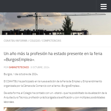
Saltar al contenido
COAATBU INFORMA
/
COLEGIO
/
COMPETENCIAS
Un año más la profesión ha estado presente en la feria
«BurgosEmplea».
POR
GABINETETECNICO
·
3 OCTUBRE, 2024
Burgos, 1 de octubre de 2024.
El COAATBU ha participado en la nueva edición de la Feria de Empleo y Emprendimiento
organizada por la Cámara de Comercio con el lema «BurgosEmplea».
De esta forma, el Colegio ha contado con un «stand» que ha posibilitado la visualización de la
Arquitectura Técnica, profesión práctica ligada a la edificación y con múltiples posibilidades
laborales.