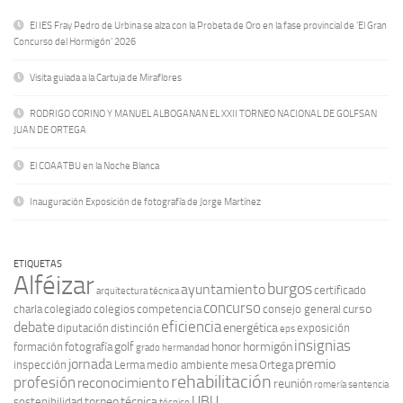
El IES Fray Pedro de Urbina se alza con la Probeta de Oro en la fase provincial de ‘El Gran
Concurso del Hormigón’ 2026
Visita guiada a la Cartuja de Miraflores
RODRIGO CORINO Y MANUEL ALBOGANAN EL XXII TORNEO NACIONAL DE GOLFSAN
JUAN DE ORTEGA
El COAATBU en la Noche Blanca
Inauguración Exposición de fotografía de Jorge Martínez
ETIQUETAS
Alféizar
burgos
ayuntamiento
certificado
arquitectura técnica
concurso
curso
charla
colegiado
colegios
competencia
consejo general
eficiencia
debate
energética
diputación
distinción
exposición
eps
insignias
golf
honor
hormigón
formación
fotografía
grado
hermandad
jornada
premio
inspección
Lerma
medio ambiente
mesa
Ortega
rehabilitación
profesión
reconocimiento
reunión
romería
sentencia
UBU
torneo
técnica
sostenibilidad
técnico