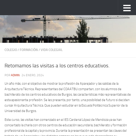
Saltar al contenido
COLEGIO
/
FORMACIÓN
/
VIDA COLEGIAL
Retomamos las visitas a los centros educativos.
POR
ADMIN
·
24 ENERO, 2024
Un año más, con el objetivo de mostrar la profesión de Aparejador y las salidas de la
Arquitectura Técnica. Representantes del COAATBU comparten, con los alumnos de
bachillerato de los centros educativos de Burgos, las características más representativas de
esta apasionante profesión. Se les presenta, por tanto, una posibilidad de futuro si deciden
cursar Arquitectura Técnica. Que pueden estudiar en la Escuela Politécnica Superior de la
Universidad de Burgos.
Este curso, las visitas han comenzado en el IES Cardenal López de Mendoza ya se han
concertado la charla con otros centros de educación secundaria, bachillerato y formación
profesional de la capital y la provincia. Durante la presentación se presentan las claves del