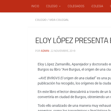
INICIO
COLEGIO
COLEGIADOS
iCOLEGIA
Saltar al contenido
ENSACON, S.L.
COLEGIO
/
VIDA COLEGIAL
ELOY LÓPEZ PRESENTA 
POR
ADMIN
·
22 NOVIEMBRE, 2019
Eloy López Zamanillo, Aparejador y doctorado en 
Burgos su libro “Ave Burgus, el origen de una c
«
AVE BVRGVS El origen de una ciudad”
es una pu
publicación ha recogido, los orígenes de la ciud
En este libro el lector descubrirá a través de un
convertiría en ciudad de Burgos, obteniendo un
Todo ello analizado de una manera muy exhaust
aspectos como los toponímicos y lingüísticos h