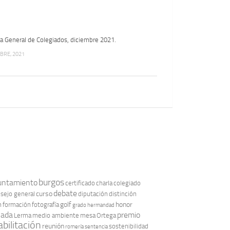
 General de Colegiados, diciembre 2021.
BRE, 2021
burgos
untamiento
certificado
charla
colegiado
debate
curso
sejo general
diputación
distinción
golf
honor
n
formación
fotografía
grado
hermandad
nada
premio
Lerma
medio ambiente
mesa
Ortega
bilitación
reunión
sostenibilidad
romería
sentencia