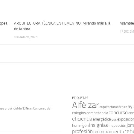
ropea
ARQUITECTURA TÉCNICA EN FEMENINO: Mirando más allá
Asamblea
de la obra
17 DICIEM
10 MARZO, 2025
ETIQUETAS
Alféizar
ay
arquitectura técnica
ase provincial de ‘El Gran Concurso del
concurso
colegios
competencia
con
eficiencia
energética
exposició
eps
insignias
jor
hormigón
inspección
reha
profesión
reconocimiento