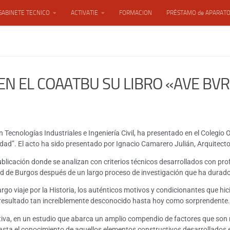
GABINETE TECNICO
ACTIVATIE
FORMACION
PRÉSTAMO de APARAT
EN EL COAATBU SU LIBRO «AVE BV
Tecnologías Industriales e Ingeniería Civil, ha presentado en el Colegio 
iudad”. El acto ha sido presentado por Ignacio Camarero Julián, Arquitect
blicación donde se analizan con criterios técnicos desarrollados con pr
ad de Burgos después de un largo proceso de investigación que ha durado v
 largo viaje por la Historia, los auténticos motivos y condicionantes que hi
 resultado tan increíblemente desconocido hasta hoy como sorprendente.
iva, en un estudio que abarca un amplio compendio de factores que son
asta el conocimiento de aquellos elementos constructivos desarrollados 