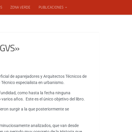
OS
ZONA VERDE
PUBLICACIONES
RGVS»
Oficial de aparejadores y Arquitectos Técnicos de
o Técnico especialista en urbanismo.
ofundidad, como hasta la fecha ninguna
arios años. Este es el único objetivo del libro.
cieron surgir a la que posteriormente se
 minuciosamente analizados, que van desde
en un periodo muy concreto de la Historia que