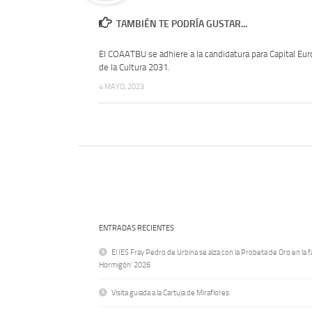
TAMBIÉN TE PODRÍA GUSTAR...
El COAATBU se adhiere a la candidatura para Capital Eu
de la Cultura 2031.
4 MAYO, 2023
ENTRADAS RECIENTES
El IES Fray Pedro de Urbina se alza con la Probeta de Oro en la f
Hormigón’ 2026
Visita guiada a la Cartuja de Miraflores