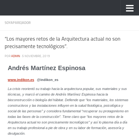
Saltar al contenido
SOYAPAREJADOR
“Los mayores retos de la Arquitectura actual no son
precisamente tecnológicos”.
POR
ADMIN
·
5 NOVIEMBRE, 2019
Andrés Martínez Espinosa
www.indikon.es
@indikon_es
La crisis reorientó su trabajo hacia la arquitectura popular, sus materiales y sus
técnicas, y marcó el camino de Andrés Martínez Espinosa hacia la
bioconstrucción o biología del hábitat. Defiende que “los materiales, los sistemas
constructivos y las instalaciones influyen en la salud fisiológica, psicológica y
social de las personas” y considera fundamental “recuperar su protagonismo en
todas las fases de la construcción”. Tiene claro que “los mayores retos de la
Arquitectura actual no son precisamente tecnológicos” y así lo plasma día a día
en su trabajo profesional a pie de obra y en su labor de formación, asesoría y
divulgación.