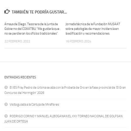
TAMBIÉN TE PODRÍA GUSTAR...
Amaya de Diego. Tesorera de la Junta de
Jornada técnica de la Fundación MUSAAT
Gobierno del COAATBU “Me gustaría que
sobre patologías de mayor incidencia en
no se perdieran los oficios tradicionales”
la edificación y recomendaciones.
22 FEBRERO, 2022
16 FEBRERO, 2024
ENTRADAS RECIENTES
El IES Fray Pedro de Urbina se alza con la Probeta de Oro en la fase provincial de ‘El Gran
Concurso del Hormigón’ 2026
Visita guiada a la Cartuja de Miraflores
RODRIGO CORINO Y MANUEL ALBOGANAN EL XXII TORNEO NACIONAL DE GOLFSAN
JUAN DE ORTEGA