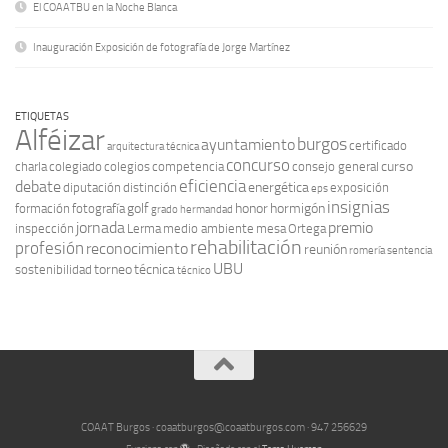
El COAATBU en la Noche Blanca
Inauguración Exposición de fotografía de Jorge Martínez
ETIQUETAS
Alféizar
burgos
ayuntamiento
certificado
arquitectura técnica
concurso
curso
charla
colegiado
colegios
competencia
consejo general
eficiencia
debate
energética
diputación
distinción
exposición
eps
insignias
golf
honor
hormigón
formación
fotografía
grado
hermandad
jornada
premio
inspección
Lerma
medio ambiente
mesa
Ortega
rehabilitación
profesión
reconocimiento
reunión
romería
sentencia
UBU
torneo
técnica
sostenibilidad
técnico
COAAT Burgos · coaatburgos@coaatburgos.com · 947 256629