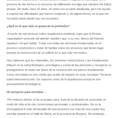
proceso de dar forma a un proyecto de edificación era algo que siempre me había
atraído. Sin duda, hace 25 años, mi visión era un tanto idealizada, pero me ayudó
a superar las dificultades que fueron surgiendo y, de alguna forma, es la que me
ha traído hasta donde hoy me encuentro.
¿Qué es lo que más te gusta de la profesión?
A través de mis lecturas sobre arquitectura medieval, supe que el término
«aparejador» procede del alemán «parlier» que, a su vez, deriva del francés
«parleur» (el que habla). Tratar con todas las personas involucradas en el
proceso constructivo y tratar de facilitar todos los procesos que tienen lugar
durante la construcción de un edificio es lo que más me motiva.
Hoy sabemos que los materiales, los sistemas constructivos y las instalaciones
influyen en la salud fisiológica, psicológica y social de las personas y recuperar su
protagonismo en todas las fases de la construcción me parece fundamental.
Como recordaba en una charla que acabo de impartir en unas Jornadas Técnicas
sobre bioconstrucción, los mayores retos de la arquitectura actual no son
precisamente tecnológicos.
Un proyecto para recordar…
Por motivos obvios, el de mi propia casa, fruto de la decisión de acomodar mi
modo de vida al de mis convicciones personales y profesionales. No es la
envergadura lo más destacable de este proyecto (se trata de una casita muy
sencilla situada en el Valle de Mena, en la provincia de Burgos). Sin embargo,