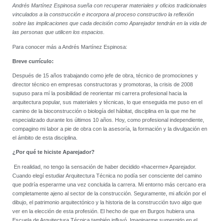
Andrés Martínez Espinosa sueña con recuperar materiales y oficios tradicionales
vinculados a la construcción e incorpora al proceso constructivo la reflexión
sobre las
implicaciones que cada decisión como Aparejador tendrán en la vida de
las personas que utilicen los espacios.
Para conocer más a Andrés Martínez Espinosa:
Breve currículo:
Después de 15 años trabajando como jefe de obra, técnico de promociones y
director técnico en empresas constructoras y promotoras, la crisis de 2008
supuso para mí la posibilidad de reorientar mi carrera profesional hacia la
arquitectura popular, sus materiales y técnicas, lo que enseguida me puso en el
camino de la bioconstrucción o biología del hábitat, disciplina en la que me he
especializado durante los últimos 10 años. Hoy, como profesional independiente,
compagino mi labor a pie de obra con la asesoría, la formación y la divulgación en
el ámbito de esta disciplina.
¿Por qué te hiciste Aparejador?
En realidad, no tengo la sensación de haber decidido «hacerme» Aparejador.
Cuando elegí estudiar Arquitectura Técnica no podía ser consciente del camino
que podría esperarme una vez concluida la carrera. Mi entorno más cercano era
completamente ajeno al sector de la construcción. Seguramente, mi afición por el
dibujo, el patrimonio arquitectónico y la historia de la construcción tuvo algo que
ver en la elección de esta profesión. El hecho de que en Burgos hubiera una
Escuela de Arquitectura Técnica también influyó. Imaginarme sumergido en el