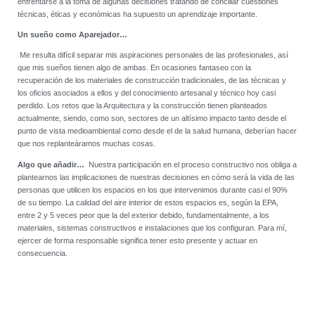
enfrentarse a la toma de algunas decisiones tratando de conciliar cuestiones
técnicas, éticas y económicas ha supuesto un aprendizaje importante.
Un sueño como Aparejador…
Me resulta difícil separar mis aspiraciones personales de las profesionales, así
que mis sueños tienen algo de ambas. En ocasiones fantaseo con la
recuperación de los materiales de construcción tradicionales, de las técnicas y
los oficios asociados a ellos y del conocimiento artesanal y técnico hoy casi
perdido. Los retos que la Arquitectura y la construcción tienen planteados
actualmente, siendo, como son, sectores de un altísimo impacto tanto desde el
punto de vista medioambiental como desde el de la salud humana, deberían hacer
que nos replanteáramos muchas cosas.
Algo que añadir…
Nuestra participación en el proceso constructivo nos obliga a
plantearnos las implicaciones de nuestras decisiones en cómo será la vida de las
personas que utilicen los espacios en los que intervenimos durante casi el 90%
de su tiempo. La calidad del aire interior de estos espacios es, según la EPA,
entre 2 y 5 veces peor que la del exterior debido, fundamentalmente, a los
materiales, sistemas constructivos e instalaciones que los configuran. Para mí,
ejercer de forma responsable significa tener esto presente y actuar en
consecuencia.