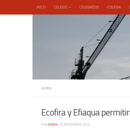
INICIO
COLEGIO
COLEGIADOS
iCOLEGIA
Saltar al contenido
ENSACON, S.L.
VERDE
Ecofira y Efiaqua permiti
POR
ADMIN
·
25 SEPTIEMBRE, 2019