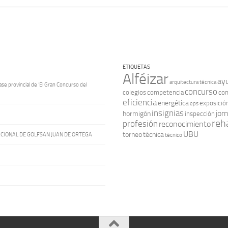
ETIQUETAS
Alféizar
ay
arquitectura técnica
ase provincial de ‘El Gran Concurso del
concurso
colegios
competencia
con
eficiencia
energética
exposició
eps
insignias
jor
hormigón
inspección
reha
profesión
reconocimiento
UBU
torneo
técnica
ACIONAL DE GOLFSAN JUAN DE ORTEGA
técnico