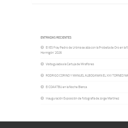
ENTRADAS RECIENTES
El IES Fray Pedro de Urbina se alza con la Probeta de Oro en la f
Hormigón’ 2026
Visita guiada a la Cartuja de Miraflores
RODRIGO CORINO Y MANUEL ALBOGANAN EL XXII TORNEO N
El COAATBU en la Noche Blanca
Inauguración Exposición de fotografía de Jorge Martínez