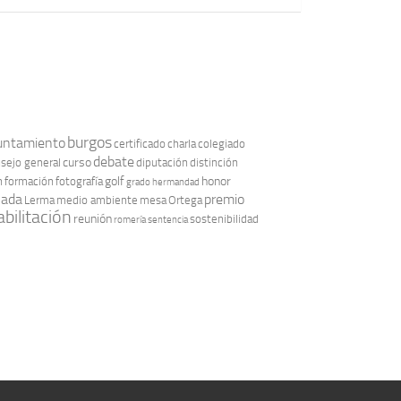
burgos
untamiento
certificado
charla
colegiado
debate
curso
sejo general
diputación
distinción
golf
honor
n
formación
fotografía
grado
hermandad
nada
premio
Lerma
medio ambiente
mesa
Ortega
bilitación
reunión
sostenibilidad
romería
sentencia