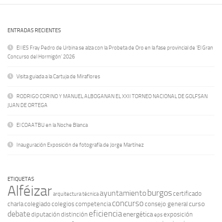
ENTRADAS RECIENTES
El IES Fray Pedro de Urbina se alza con la Probeta de Oro en la fase provincial de ‘El Gran
Concurso del Hormigón’ 2026
Visita guiada a la Cartuja de Miraflores
RODRIGO CORINO Y MANUEL ALBOGANAN EL XXII TORNEO NACIONAL DE GOLFSAN
JUAN DE ORTEGA
El COAATBU en la Noche Blanca
Inauguración Exposición de fotografía de Jorge Martínez
ETIQUETAS
Alféizar
burgos
ayuntamiento
certificado
arquitectura técnica
concurso
curso
charla
colegiado
colegios
competencia
consejo general
eficiencia
debate
energética
diputación
distinción
exposición
eps