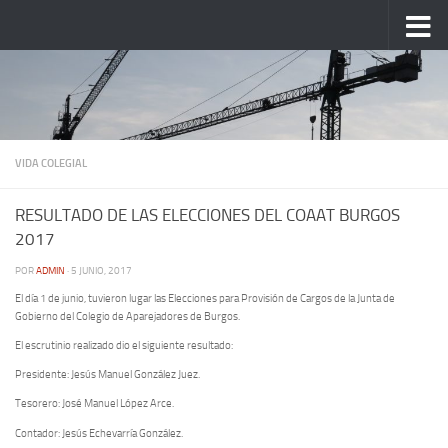
Saltar al contenido
VIDA COLEGIAL
RESULTADO DE LAS ELECCIONES DEL COAAT BURGOS
2017
POR
ADMIN
·
5 JUNIO, 2017
El día 1 de junio, tuvieron lugar las Elecciones para Provisión de Cargos de la Junta de
Gobierno del Colegio de Aparejadores de Burgos.
El escrutinio realizado dio el siguiente resultado:
Presidente: Jesús Manuel González Juez.
Tesorero: José Manuel López Arce.
Contador: Jesús Echevarría González.