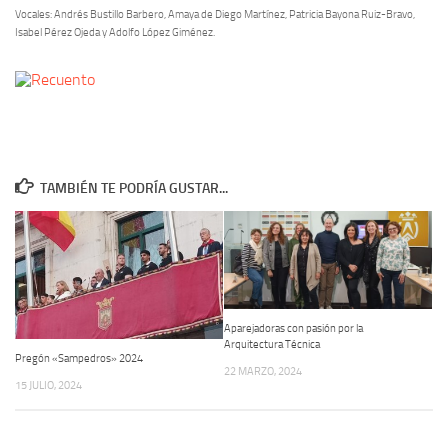
Vocales: Andrés Bustillo Barbero, Amaya de Diego Martínez, Patricia Bayona Ruiz-Bravo,
Isabel Pérez Ojeda y Adolfo López Giménez.
TAMBIÉN TE PODRÍA GUSTAR...
Aparejadoras con pasión por la
Arquitectura Técnica
Pregón «Sampedros» 2024
22 MARZO, 2024
15 JULIO, 2024